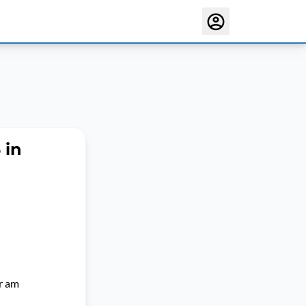
 in
r am