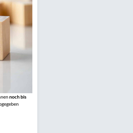
önnen
noch bis
 abgegeben