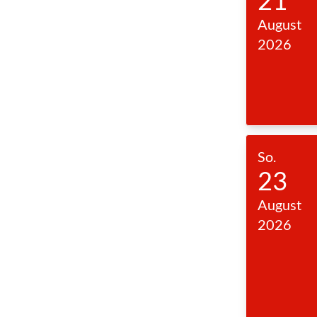
21
August
2026
So.
23
August
2026