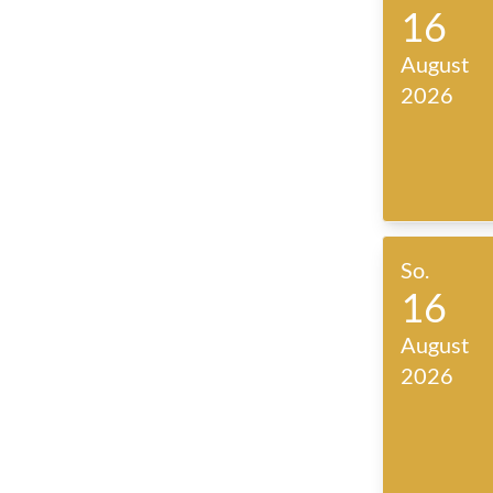
16
August
2026
So.
16
August
2026