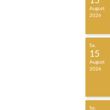
August
2026
Sa.
15
August
2026
So.