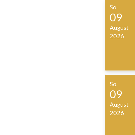
So.
09
August
2026
So.
09
August
2026