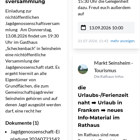
sversammlung
15:30 Uhr die Gelegenheit
dazu. Freut euch außerdem
Einladung zur
auf
nichtöffentlichen
Jagdgenossenschaftsversam
13.09.2026 10:00
mlung Am Donnerstag,
13.08.2026 findet um 19:30
21.07.2026, 11:42
mehr anzeigen
Uhr im Gasthaus
„Scheckenbach“ in Seinsheim
eine nichtöffentliche
Versammlung der
Markt Seinsheim -
Jagdgenossenschaft statt. Es
Tourismus
ergeht hiermit an alle
Die Rathaus-Infos
Eigentümer von
Grundflächen, die zum
die
Gemeinschaftsjagdrevier
Urlaubs-/Ferienzeit
Seinsheim gehören und auf
naht ➡️ Urlaub in
denen Jagd ausgeübt werden
Franken ➡️ neues
darf, eine recht her
Info-Material im
Dokumente (1)
Rathaus
Jagdgenossenschaft-Ei
Im Rathaus sind neue
nladung 20260723142