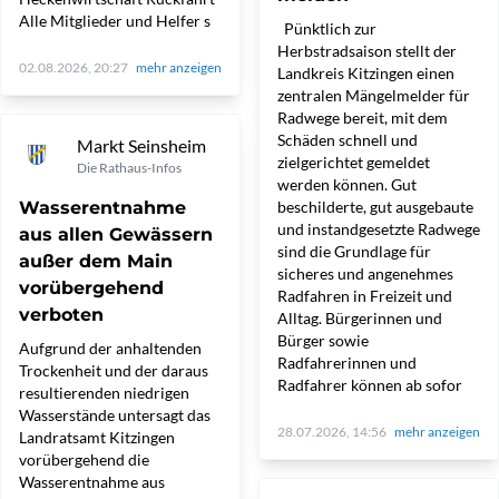
Alle Mitglieder und Helfer s
Pünktlich zur
Herbstradsaison stellt der
02.08.2026, 20:27
mehr anzeigen
Landkreis Kitzingen einen
zentralen Mängelmelder für
Radwege bereit, mit dem
Schäden schnell und
Markt Seinsheim
zielgerichtet gemeldet
Die Rathaus-Infos
werden können. Gut
Wasserentnahme
beschilderte, gut ausgebaute
und instandgesetzte Radwege
aus allen Gewässern
sind die Grundlage für
außer dem Main
sicheres und angenehmes
vorübergehend
Radfahren in Freizeit und
verboten
Alltag. Bürgerinnen und
Bürger sowie
Aufgrund der anhaltenden
Radfahrerinnen und
Trockenheit und der daraus
Radfahrer können ab sofor
resultierenden niedrigen
Wasserstände untersagt das
28.07.2026, 14:56
mehr anzeigen
Landratsamt Kitzingen
vorübergehend die
Wasserentnahme aus