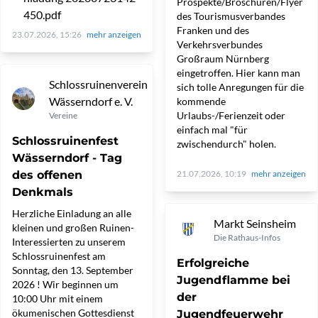
Prospekte/Broschüren/Flyer
450.pdf
des Tourismusverbandes
Franken und des
23.07.2026, 15:26
mehr anzeigen
Verkehrsverbundes
Großraum Nürnberg
eingetroffen. Hier kann man
Schlossruinenverein
sich tolle Anregungen für die
Wässerndorf e. V.
kommende
Urlaubs-/Ferienzeit oder
Vereine
einfach mal "für
Schlossruinenfest
zwischendurch" holen.
Wässerndorf - Tag
des offenen
21.07.2026, 10:19
mehr anzeigen
Denkmals
Herzliche Einladung an alle
Markt Seinsheim
kleinen und großen Ruinen-
Die Rathaus-Infos
Interessierten zu unserem
Schlossruinenfest am
Erfolgreiche
Sonntag, den 13. September
Jugendflamme bei
2026 ! Wir beginnen um
der
10:00 Uhr mit einem
ökumenischen Gottesdienst
Jugendfeuerwehr