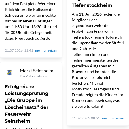
auf dem Festplatz. Wer einen
Tiefenstockheim
Blick hinter die Kulissen der
Am 11. Juli 2026 legten die
Schlossruine werfen möchte,
Mitglieder der
hat bei unseren Führungen
Jugendfeuerwehr der
um 11:30 Uhr, 13:30 Uhr und
Freiwilligen Feuerwehr
15:30 Uhr die Gelegenheit
Tiefenstockheim erfolgreich
dazu. Freut euch außerde
die Jugendflamme der Stufe 1
und 2 ab. Alle
21.07.2026, 11:41
mehr anzeigen
Teilnehmerinnen und
Teilnehmer meisterten die
gestellten Aufgaben mit
Markt Seinsheim
Bravour und konnten die
Die Rathaus-Infos
Prüfungen erfolgreich
bestehen. Mit viel
Erfolgreiche
Motivation, Teamgeist und
Leistungsprüfung
Freude zeigten die Kinder ihr
„Die Gruppe im
Können und bewiesen, was
sie bereits gelernt
Löscheinsatz“ der
Feuerwehr
21.07.2026, 08:51
mehr anzeigen
Seinsheim