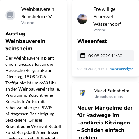
Weinbauverein
Freiwillige
Seinsheim e. V.
Feuerwehr
Vereine
Wässerndorf
Vereine
Ausflug
Weinbauverein
Wiesenfest
Seinsheim
09.08.2026 11:30
Der Weinbauverein plant
einen Tagesausflug an die
02.08.2026, 14:01
mehr anzeigen
Hessische Bergstraße am
Dienstag, 18.08.2026.
Treffpunkt ist um 6:30 Uhr
an der Weinbauvereinshalle.
Markt Seinsheim
Programm: Besichtigung
Die Rathaus-Infos
Rebschule Antes mit
Schauweinberge / PIWIS
Neuer Mängelmelder
Mittagessen Besichtigung
für Radwege im
Sektkellerei Griesel
Landkreis Kitzingen
Besichtigung Weingut Rudolf
– Schäden einfach
Fürst Bürgstadt Abendessen
melden
Heckenwirtschaft Rückfahrt