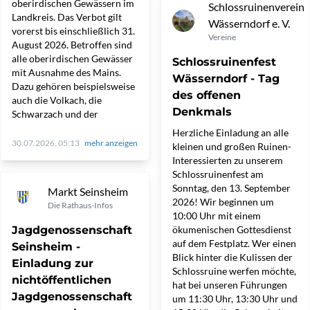
oberirdischen Gewässern im
Schlossruinenverein
Landkreis. Das Verbot gilt
Wässerndorf e. V.
vorerst bis einschließlich 31.
Vereine
August 2026. Betroffen sind
alle oberirdischen Gewässer
Schlossruinenfest
mit Ausnahme des Mains.
Wässerndorf - Tag
Dazu gehören beispielsweise
des offenen
auch die Volkach, die
Denkmals
Schwarzach und der
Herzliche Einladung an alle
30.07.2026, 05:13
mehr anzeigen
kleinen und großen Ruinen-
Interessierten zu unserem
Schlossruinenfest am
Sonntag, den 13. September
Markt Seinsheim
2026! Wir beginnen um
Die Rathaus-Infos
10:00 Uhr mit einem
Jagdgenossenschaft
ökumenischen Gottesdienst
auf dem Festplatz. Wer einen
Seinsheim -
Blick hinter die Kulissen der
Einladung zur
Schlossruine werfen möchte,
nichtöffentlichen
hat bei unseren Führungen
Jagdgenossenschaft
um 11:30 Uhr, 13:30 Uhr und