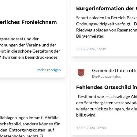
Bürgerinformation der
Schutt abladen im Bereich Parkp
ierliches Fronleichnam
Ordnungswidrigkeit verfolgt. D
Riedweg abladen von Rasenschnit
Bürgermeister.
rrgemeinderat und der
ordnungen der Vereine und der
23.07.2026, 16:39
ut in die schöne Gestaltung der
 Mitwirken ein beeindruckendes
Gemeinde Unterroth
mehr anzeigen
Die Rathaus-Infos
Fehlendes Ortsschild 
Bestimmt war es als witzige Ak
den Schrebergärten verschwinde
wieder zurück zu bringen, da di
billig wird.
üllablagerungen kommt! Abfälle,
dschaftsbild, sondern können für
13.05.2026, 09:54
erden Entsorgungskosten auf
Matzenhofen, rechts Ei