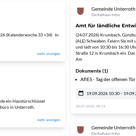
Gemeinde Unterroth
Die Rathaus-Infos
Amt für ländliche Entw
 2026 (Kalenderwoche 33 +34) In
(24.07.2026) Krumbach, Günzbur
(ALE) Schwaben. Feiern Sie mit 
und lädt von 10:30 bis 16:30 U
Straße 12 in Krumbach ein. Das e
mehr anzeigen
Am
Dokumente (1)
AflES - Tag der offenen T
19.09.2026 10:30
-
19.09.
de ein Haustürschlüssel
30.07.2026, 08:53
üro in Unterroth.
mehr anzeigen
Gemeinde Unterroth
Die Rathaus-Infos