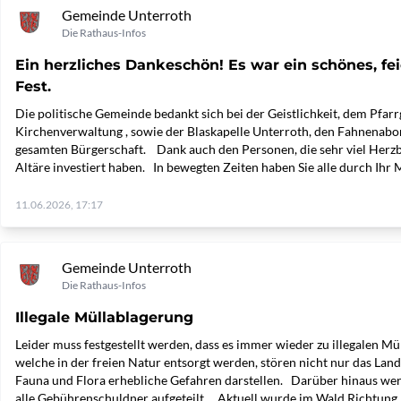
Gemeinde Unterroth
Die Rathaus-Infos
Ein herzliches Dankeschön! Es war ein schönes, fe
Fest.
Die politische Gemeinde bedankt sich bei der Geistlichkeit, dem Pfa
Kirchenverwaltung , sowie der Blaskapelle Unterroth, den Fahnenab
gesamten Bürgerschaft. Dank auch den Personen, die sehr viel Herzbl
Altäre investiert haben. In bewegten Zeiten haben Sie alle durch Ihr
11.06.2026, 17:17
Gemeinde Unterroth
Die Rathaus-Infos
Illegale Müllablagerung
Leider muss festgestellt werden, dass es immer wieder zu illegalen M
welche in der freien Natur entsorgt werden, stören nicht nur das Lan
Fauna und Flora erhebliche Gefahren darstellen. Darüber hinaus w
alle Gebührenschuldner aufgeteilt . Aktuell wurde im Wald Richtung 