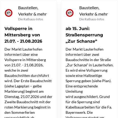
Baustellen,
Baustellen,
Verkehr & mehr
Verkehr & mehr
Die Rathaus-Infos
Die Rathaus-Infos
Vollsperre in
ab 15. Juni:
Mittersberg von
Straßensperrung
21.07. - 21.08.2026
„Zur Schanze“
Der Markt Lauterhofen
Der Markt Lauterhofen
informiert über eine
informiert über zwei
Vollsperre in Mittersberg
Bauabschnitte in der Straße
von 21.07. - 21.08.2026,
„Zur Schanze“ in Lauterhofen.
welche in zwei
Es wird eine Vollsperrung
Bauabschnitten durchführt
sowie eine Halbseitige
wird. Der Erste Bauabschnitt
Sperrung geben (siehe Plan).
(siehe Lageplan – gelbe
Eine entsprechende
Markierung) beginnt am
Umleitung
Dienstag, 21.07.2026 und der
wird ausgeschildert. Grund
Zweite Bauabschnitt mit der
für die Sperrung sind
roten Markierung beginnt in
Kabelbauarbeiten für die Fa.
den Sommerferien
Bayernwerk. Die
voraussichtlich ab
Vollsperrung startet am