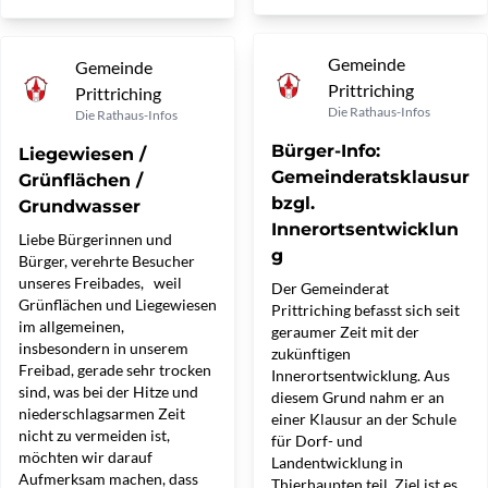
Gemeinde
Gemeinde
Prittriching
Prittriching
Die Rathaus-Infos
Die Rathaus-Infos
Bürger-Info:
Liegewiesen /
Gemeinderatsklausur
Grünflächen /
bzgl.
Grundwasser
Innerortsentwicklun
Liebe Bürgerinnen und
g
Bürger, verehrte Besucher
unseres Freibades, weil
Der Gemeinderat
Grünflächen und Liegewiesen
Prittriching befasst sich seit
im allgemeinen,
geraumer Zeit mit der
insbesondern in unserem
zukünftigen
Freibad, gerade sehr trocken
Innerortsentwicklung. Aus
sind, was bei der Hitze und
diesem Grund nahm er an
niederschlagsarmen Zeit
einer Klausur an der Schule
nicht zu vermeiden ist,
für Dorf- und
möchten wir darauf
Landentwicklung in
Aufmerksam machen, dass
Thierhaupten teil. Ziel ist es,