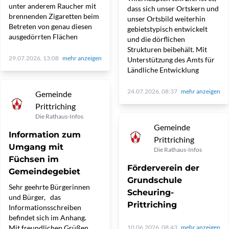
unter anderem Raucher mit
dass sich unser Ortskern und
brennenden Zigaretten beim
unser Ortsbild weiterhin
Betreten von genau diesen
gebietstypisch entwickelt
ausgedörrten Flächen
und die dörflichen
Strukturen beibehält. Mit
29.07.2026, 13:08
mehr anzeigen
Unterstützung des Amts für
Ländliche Entwicklung
24.07.2026, 08:37
mehr anzeigen
Gemeinde
Prittriching
Die Rathaus-Infos
Gemeinde
Information zum
Prittriching
Umgang mit
Die Rathaus-Infos
Füchsen im
Förderverein der
Gemeindegebiet
Grundschule
Sehr geehrte Bürgerinnen
Scheuring-
und Bürger, das
Prittriching
Informationsschreiben
befindet sich im Anhang.
Mit freundlichen Grüßen
10.06.2026, 08:43
mehr anzeigen