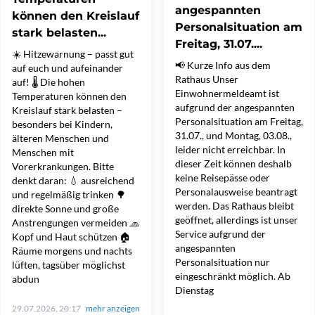
angespannten
können den Kreislauf
Personalsituation am
stark belasten...
Freitag, 31.07....
☀️ Hitzewarnung – passt gut
📢 Kurze Info aus dem
auf euch und aufeinander
Rathaus Unser
auf! 🌡️ Die hohen
Einwohnermeldeamt ist
Temperaturen können den
aufgrund der angespannten
Kreislauf stark belasten –
Personalsituation am Freitag,
besonders bei Kindern,
31.07., und Montag, 03.08.,
älteren Menschen und
leider nicht erreichbar. In
Menschen mit
dieser Zeit können deshalb
Vorerkrankungen. Bitte
keine Reisepässe oder
denkt daran: 💧 ausreichend
Personalausweise beantragt
und regelmäßig trinken 🌳
werden. Das Rathaus bleibt
direkte Sonne und große
geöffnet, allerdings ist unser
Anstrengungen vermeiden 🧢
Service aufgrund der
Kopf und Haut schützen 🏠
angespannten
Räume morgens und nachts
Personalsituation nur
lüften, tagsüber möglichst
eingeschränkt möglich. Ab
abdun
Dienstag
29.07.2026, 20:17
mehr anzeigen