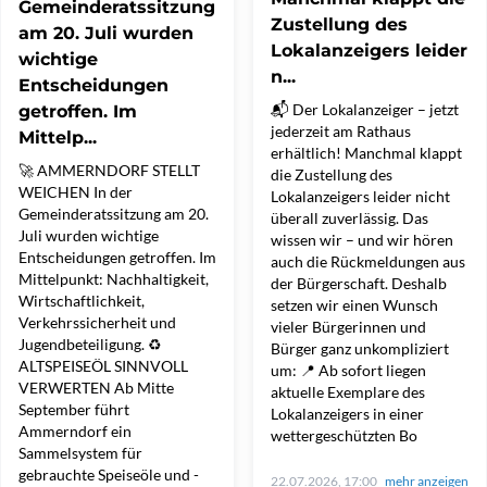
Gemeinderatssitzung
Zustellung des
am 20. Juli wurden
Lokalanzeigers leider
wichtige
n...
Entscheidungen
📬 Der Lokalanzeiger – jetzt
getroffen. Im
jederzeit am Rathaus
Mittelp...
erhältlich! Manchmal klappt
🚀 AMMERNDORF STELLT
die Zustellung des
WEICHEN In der
Lokalanzeigers leider nicht
Gemeinderatssitzung am 20.
überall zuverlässig. Das
Juli wurden wichtige
wissen wir – und wir hören
Entscheidungen getroffen. Im
auch die Rückmeldungen aus
Mittelpunkt: Nachhaltigkeit,
der Bürgerschaft. Deshalb
Wirtschaftlichkeit,
setzen wir einen Wunsch
Verkehrssicherheit und
vieler Bürgerinnen und
Jugendbeteiligung. ♻️
Bürger ganz unkompliziert
ALTSPEISEÖL SINNVOLL
um: 📍 Ab sofort liegen
VERWERTEN Ab Mitte
aktuelle Exemplare des
September führt
Lokalanzeigers in einer
Ammerndorf ein
wettergeschützten Bo
Sammelsystem für
gebrauchte Speiseöle und -
22.07.2026, 17:00
mehr anzeigen