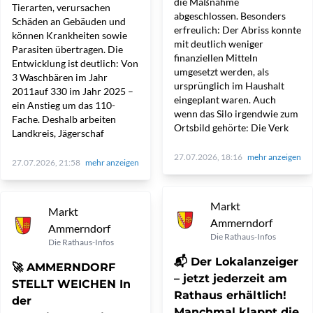
die Maßnahme
Tierarten, verursachen
abgeschlossen. Besonders
Schäden an Gebäuden und
erfreulich: Der Abriss konnte
können Krankheiten sowie
mit deutlich weniger
Parasiten übertragen. Die
finanziellen Mitteln
Entwicklung ist deutlich: Von
umgesetzt werden, als
3 Waschbären im Jahr
ursprünglich im Haushalt
2011auf 330 im Jahr 2025 –
eingeplant waren. Auch
ein Anstieg um das 110-
wenn das Silo irgendwie zum
Fache. Deshalb arbeiten
Ortsbild gehörte: Die Verk
Landkreis, Jägerschaf
27.07.2026, 18:16
mehr anzeigen
27.07.2026, 21:58
mehr anzeigen
Markt
Markt
Ammerndorf
Ammerndorf
Die Rathaus-Infos
Die Rathaus-Infos
📬 Der Lokalanzeiger
🚀 AMMERNDORF
– jetzt jederzeit am
STELLT WEICHEN In
Rathaus erhältlich!
der
Manchmal klappt die