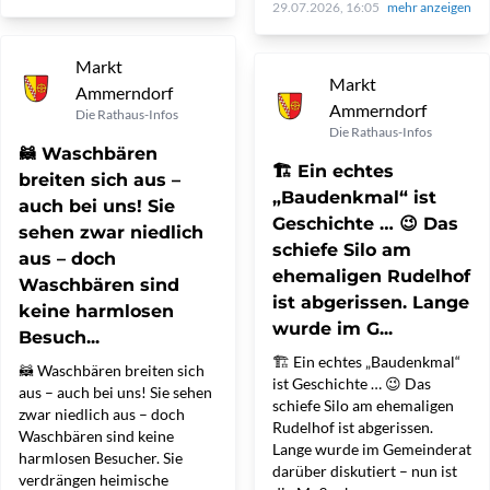
29.07.2026, 16:05
mehr anzeigen
Markt
Markt
Ammerndorf
Ammerndorf
Die Rathaus-Infos
Die Rathaus-Infos
🦝 Waschbären
🏗️ Ein echtes
breiten sich aus –
„Baudenkmal“ ist
auch bei uns! Sie
Geschichte … 😉 Das
sehen zwar niedlich
schiefe Silo am
aus – doch
ehemaligen Rudelhof
Waschbären sind
ist abgerissen. Lange
keine harmlosen
wurde im G...
Besuch...
🏗️ Ein echtes „Baudenkmal“
🦝 Waschbären breiten sich
ist Geschichte … 😉 Das
aus – auch bei uns! Sie sehen
schiefe Silo am ehemaligen
zwar niedlich aus – doch
Rudelhof ist abgerissen.
Waschbären sind keine
Lange wurde im Gemeinderat
harmlosen Besucher. Sie
darüber diskutiert – nun ist
verdrängen heimische