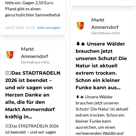
fette ein. Gegen 2,50 Euro
Pfand gibt es einen
geruchsdichten Sammelbehäl
Markt
Ammerndorf
24.07.2026, 12:31
mehr anzeigen
Die Rathaus-Infos
🌲🔥 Unsere Wälder
Markt
brauchen jetzt
Ammerndorf
unseren Schutz! Die
Die Rathaus-Infos
Natur ist aktuell
🚴‍♀️Das STADTRADELN
extrem trocken.
2026 ist beendet –
Schon ein kleiner
und wir sagen von
Funke kann aus...
Herzen Danke an
🌲🔥 Unsere Wälder
alle, die für den
brauchen jetzt unseren
Schutz! Die Natur ist aktuell
Markt Ammerndorf
extrem trocken. Schon ein
kräftig in...
kleiner Funke kann
🚴‍♀️Das STADTRADELN 2026
ausreichen, um einen
ist beendet – und wir sagen
verheerenden Waldbrand