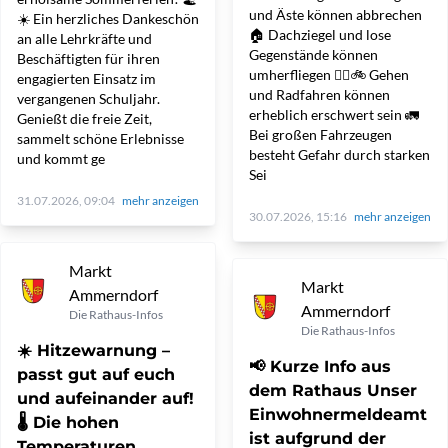
und Äste können abbrechen
☀️ Ein herzliches Dankeschön
🏠 Dachziegel und lose
an alle Lehrkräfte und
Gegenstände können
Beschäftigten für ihren
umherfliegen 🚶‍♀️🚲 Gehen
engagierten Einsatz im
und Radfahren können
vergangenen Schuljahr.
erheblich erschwert sein 🚛
Genießt die freie Zeit,
Bei großen Fahrzeugen
sammelt schöne Erlebnisse
besteht Gefahr durch starken
und kommt ge
Sei
31.07.2026, 09:04
mehr anzeigen
30.07.2026, 15:16
mehr anzeigen
Markt
Markt
Ammerndorf
Ammerndorf
Die Rathaus-Infos
Die Rathaus-Infos
☀️ Hitzewarnung –
📢 Kurze Info aus
passt gut auf euch
dem Rathaus Unser
und aufeinander auf!
Einwohnermeldeamt
🌡️ Die hohen
ist aufgrund der
Temperaturen