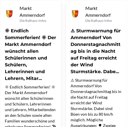
Markt
Markt
Ammerndorf
Ammerndorf
Die Rathaus-Infos
Die Rathaus-Infos
🌞 Endlich
⚠️ Sturmwarnung für
Sommerferien! 🌞 Der
Ammerndorf Von
Markt Ammerndorf
Donnerstagnachmitt
wünscht allen
ag bis in die Nacht
Schülerinnen und
auf Freitag erreicht
Schülern,
der Wind
Lehrerinnen und
Sturmstärke. Dabe...
Lehrern, Mitar...
⚠️ Sturmwarnung für
Ammerndorf Von
🌞 Endlich Sommerferien! 🌞
Donnerstagnachmittag bis in
Der Markt Ammerndorf
die Nacht auf Freitag
wünscht allen Schülerinnen
erreicht der Wind
und Schülern, Lehrerinnen
Sturmstärke. Dabei sind
und Lehrern, Mitarbeitenden
Böen von bis zu 80 km/h
an den Schulen sowie allen
möglich. Mögliche
Familien wunderschöne und
Auswirkungen: 🌳 Zweige
erholsame Sommerferien! 🏖️