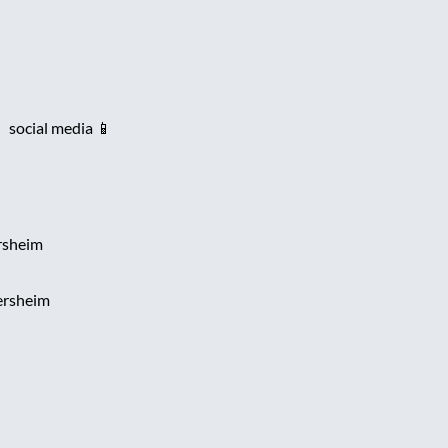
 social media 📱
rsheim
ersheim