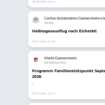
06.08.2026, 16:11
Caritas Sozialstation Gaimersheim e.V
Vereine
Halbtagesausflug nach Eichstätt
30.07.2026, 15:44
Markt Gaimersheim
Die Rathaus-Infos
Programm Familienstützpunkt Sept
2026
-
30.07.2026, 14:15