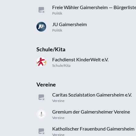
Freie Wähler Gaimersheim — Bürgerlist
Politik
JU Gaimersheim
Politik
Schule/Kita
Fachdienst KinderWelt e.V.
Schule/Kita
Vereine
Caritas Sozialstation Gaimersheim e.V.
Vereine
Gremium der Gaimersheimer Vereine
Vereine
Katholischer Frauenbund Gaimersheim
Vereine