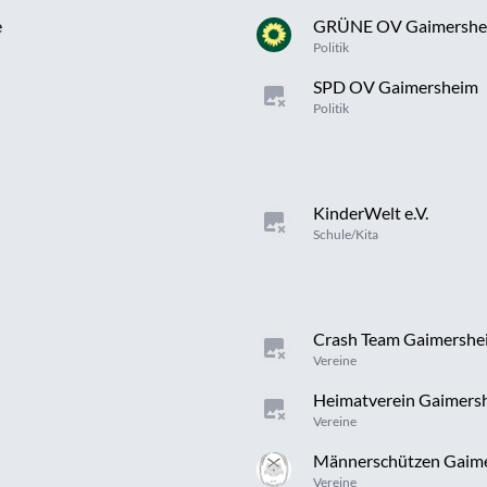
e
GRÜNE OV Gaimershe
Politik
SPD OV Gaimersheim
Politik
KinderWelt e.V.
Schule/Kita
Crash Team Gaimershe
Vereine
Heimatverein Gaimers
Vereine
Männerschützen Gaimer
Vereine