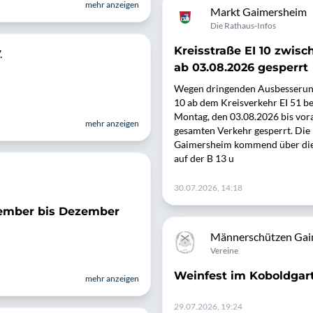
mehr anzeigen
Markt Gaimersheim
Die Rathaus-Infos
Kreisstraße EI 10 zwis
.
ab 03.08.2026 gesperrt
Wegen dringenden Ausbesserungs
10 ab dem Kreisverkehr EI 51 b
Montag, den 03.08.2026 bis vora
mehr anzeigen
gesamten Verkehr gesperrt. Die 
Gaimersheim kommend über die K
auf der B 13 u
30.07.2026, 14:18
ember bis Dezember
Männerschützen Gaim
Vereine
Weinfest im Koboldgar
mehr anzeigen
29.07.2026, 19:24