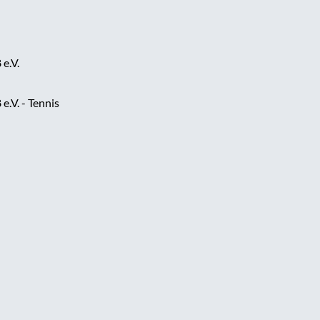
e.V.
.V. - Tennis