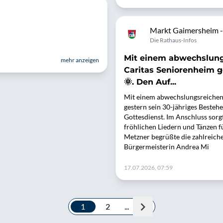
Markt Gaimersheim - 
Die Rathaus-Infos
Mit einem abwechslung
mehr anzeigen
Caritas Seniorenheim g
🌞. Den Auf...
Mit einem abwechslungsreichen 
gestern sein 30-jähriges Bestehe
Gottesdienst. Im Anschluss sor
fröhlichen Liedern und Tänzen f
Metzner begrüßte die zahlreiche
Bürgermeisterin Andrea Mi
17.07.2026, 07:59
1
2
...