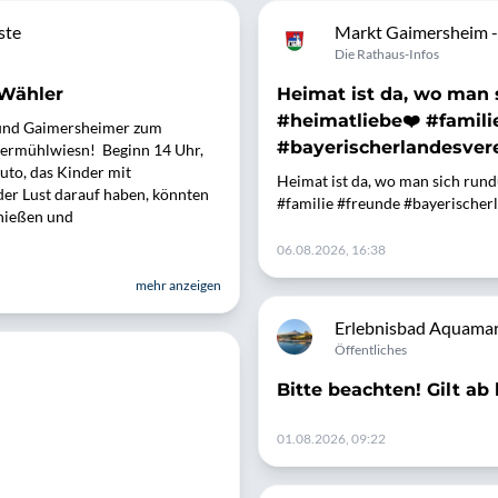
ste
Markt Gaimersheim - 
Die Rathaus-Infos
 Wähler
Heimat ist da, wo man s
#heimatliebe❤️ #famili
 und Gaimersheimer zum
#bayerischerlandesvere
germühlwiesn! Beginn 14 Uhr,
uto, das Kinder mit
Heimat ist da, wo man sich rund
der Lust darauf haben, könnten
#familie #freunde #bayerischer
hießen und
06.08.2026, 16:38
mehr anzeigen
Erlebnisbad Aquamar
Öffentliches
Bitte beachten! Gilt ab
01.08.2026, 09:22