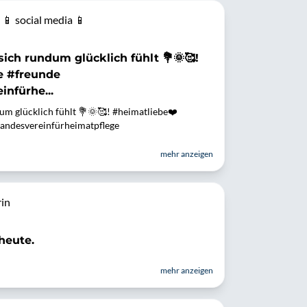
📱 social media 📱
ich rundum glücklich fühlt 💐🌞🥰!
e #freunde
infürhe...
um glücklich fühlt 💐🌞🥰! #heimatliebe❤️
landesvereinfürheimatpflege
mehr anzeigen
in
 heute.
mehr anzeigen