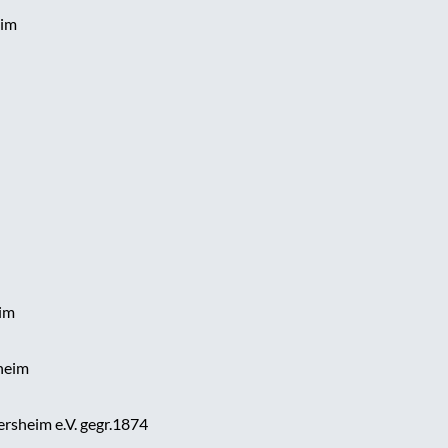
im
im
heim
sheim e.V. gegr.1874