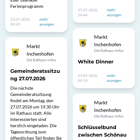
Ferienprogramm
25.07.2026,
mehr
14:46
anzeigen
23.07.2026,
mehr
09:43
anzeigen
Markt
Inchenhofen
Markt
Die Rathaus-Infos
Inchenhofen
Die Rathaus-Infos
White Dinner
Gemeinderatssitzu
23.07.2026,
mehr
ng 27.07.2026
09:13
anzeigen
Die nächste
Gemeinderatssitzung
findet am Montag, den
Markt
27.07.2026 um 19.30 Uhr
Inchenhofen
im Rathaus statt. Alle
Die Rathaus-Infos
Interessierten sind
herzlich eingeladen. Die
Schlüsselbund
Tagesordnung zum
zwischen Schönau
öffentlichen Teil finden Sie