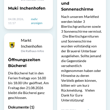
und
Muki Inchenhofen
Sonnenschirme
Nach unserem Marktfest
04.08.2026,
mehr
werden leider 3
11:17
anzeigen
Biertischgranituren sowie
3 Sonnenschirme vermisst.
Die Biertischgarnituren
Markt
und Sonnenschirme
Inchenhofen
wurden vollständig von
der Brauerei Unterbaar
Die Rathaus-Infos
ausgeliehen. Sollte jemand
Öffnungszeiten
die Gegenstände
Bücherei
versehentlich
mitgenommen haben oder
Die Bücherei hat in den
Hinweise zu deren
Ferien freitags von 16.00
Verbleib geben können,
bis 18.00 Uhr geöffnet. Am
bitten wir um kurz
Freitag den 21.08.2026
Rückmeldung. Vielen
bleibt die Bücherei ganz
Dank für Eure
geschlossen.
Unterstützung!
Dokumente (1)