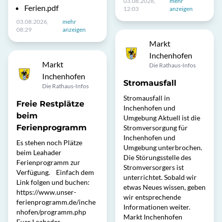
03.08.2026,
mehr
Ferien.pdf
12:03
anzeigen
03.08.2026,
mehr
08:29
anzeigen
Markt
Inchenhofen
Markt
Die Rathaus-Infos
Inchenhofen
Stromausfall
Die Rathaus-Infos
Stromausfall in
Freie Restplätze
Inchenhofen und
beim
Umgebung Aktuell ist die
Ferienprogramm
Stromversorgung für
Inchenhofen und
Es stehen noch Plätze
Umgebung unterbrochen.
beim Leahader
Die Störungsstelle des
Ferienprogramm zur
Stromversorgers ist
Verfügung. Einfach dem
unterrichtet. Sobald wir
Link folgen und buchen:
etwas Neues wissen, geben
https://www.unser-
wir entsprechende
ferienprogramm.de/inche
Informationen weiter.
nhofen/programm.php
Markt Inchenhofen
Euer Leahader