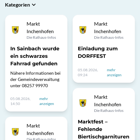
Kategorien
Markt
Markt
Inchenhofen
Inchenhofen
Die Rathaus-Infos
Die Rathaus-Infos
In Sainbach wurde
Einladung zum
ein schwarzes
DORFFEST
Fahrrad gefunden
05.08.2026,
mehr
Nähere Informationen bei
09:24
anzeigen
der Gemeindeverwaltung
unter 08257 99970
Markt
05.08.2026,
mehr
14:50
anzeigen
Inchenhofen
Die Rathaus-Infos
Marktfest –
Markt
Fehlende
Inchenhofen
Biertischgarnituren
Die Rathaus-Infos