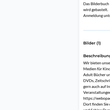
Das Bilderbuch 
wird gebastelt.
Anmeldung unte
Bilder (1)
Beschreibun
Wir bieten unse
Medien für Kind
Adult Bücher un
DVDs, Zeitschrif
gern auch auf I
Veranstaltungen
https://webopac
Dort finden Sie
und Sabine Durst