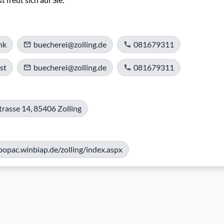
nk
buecherei@zolling.de
081679311
st
buecherei@zolling.de
081679311
trasse 14, 85406 Zolling
bopac.winbiap.de/zolling/index.aspx