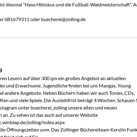
ist diesmal "Hase Hibiskus und die Fußball-Waldmeisterschaft". 
r 081679311 oder buecherei@zolling.de
g
ren Lesern auf über 300 qm ein großes Angebot an aktuellen 
er und Erwachsene. Jugendliche finden bei uns Mangas, Young 
d andere Angebote. Neben Büchern haben wir auch Tonies, CDs, 
ten und viele Spiele. Die Ausleihfrist beträgt 4 Wochen. Schauen S
nstagram unter buecherei_zolling unsere alten und neuen 
 an. Zu sehen ist das auch auf unserer Website 
.winbiap.de/zolling/index.aspx

 die Öffnungszeiten uvm. Das Zollinger Büchereiteam Kerstin Funk
 freut sich auf Sie.