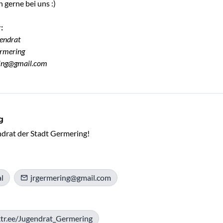
 gerne bei uns :)
:
gendrat
ermering
ring@gmail.com
g
endrat der Stadt Germering!
l
jrgermering@gmail.com
nktr.ee/Jugendrat_Germering