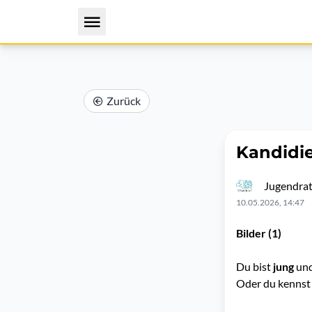
Zurück
Kandidi
Jugendra
10.05.2026, 14:47
Bilder (1)
Du bist
jung
und
Oder du kennst 