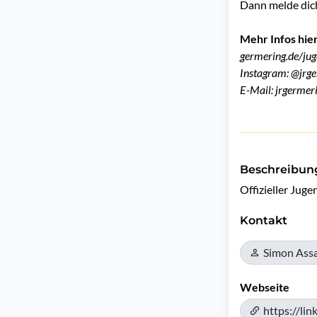
Dann melde dich
Mehr
Infos hier
germering.de/ju
Instagram: @jrg
E-Mail: jrgerme
Beschreibun
Offizieller Jug
Kontakt
Simon Assa
Webseite
https://li