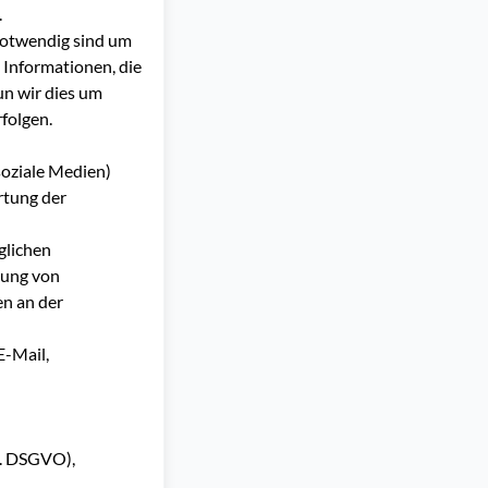
.
 notwendig sind um
 Informationen, die
un wir dies um
folgen.
soziale Medien)
rtung der
glichen
tung von
en an der
E-Mail,
 b. DSGVO),