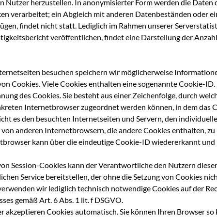
n Nutzer herzustellen. In anonymisierter Form werden die Daten
ken verarbeitet; ein Abgleich mit anderen Datenbeständen oder e
ügen, findet nicht statt. Lediglich im Rahmen unserer Serverstatisti
tigkeitsbericht veröffentlichen, findet eine Darstellung der Anzah
ternetseiten besuchen speichern wir möglicherweise Information
on Cookies. Viele Cookies enthalten eine sogenannte Cookie-ID. 
nung des Cookies. Sie besteht aus einer Zeichenfolge, durch welc
kreten Internetbrowser zugeordnet werden können, in dem das C
cht es den besuchten Internetseiten und Servern, den individuell
 von anderen Internetbrowsern, die andere Cookies enthalten, zu 
tbrowser kann über die eindeutige Cookie-ID wiedererkannt und i
von Session-Cookies kann der Verantwortliche den Nutzern dieser
ichen Service bereitstellen, der ohne die Setzung von Cookies nic
verwenden wir lediglich technisch notwendige Cookies auf der Re
sses gemäß Art. 6 Abs. 1 lit. f DSGVO.
r akzeptieren Cookies automatisch. Sie können Ihren Browser so k