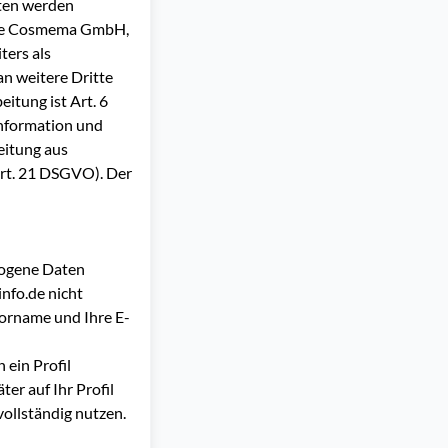
aten werden
 Die Cosmema GmbH,
ters als
n weitere Dritte
eitung ist Art. 6
Information und
eitung aus
Art. 21 DSGVO). Der
zogene Daten
nfo.de nicht
Vorname und Ihre E-
 ein Profil
er auf Ihr Profil
ollständig nutzen.