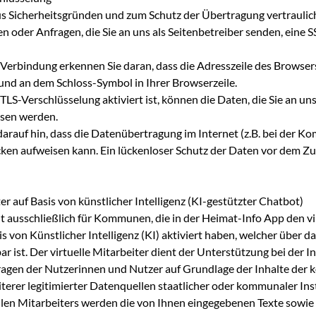
us Sicherheitsgründen und zum Schutz der Übertragung vertraulich
en oder Anfragen, die Sie an uns als Seitenbetreiber senden, eine S
 Verbindung erkennen Sie daran, dass die Adresszeile des Browsers
 und an dem Schloss-Symbol in Ihrer Browserzeile.
TLS-Verschlüsselung aktiviert ist, können die Daten, die Sie an uns
esen werden.
arauf hin, dass die Datenübertragung im Internet (z.B. bei der K
cken aufweisen kann. Ein lückenloser Schutz der Daten vor dem Zug
ter auf Basis von künstlicher Intelligenz (KI-gestützter Chatbot)
lt ausschließlich für Kommunen, die in der Heimat-Info App den vi
is von Künstlicher Intelligenz (KI) aktiviert haben, welcher über d
ar ist. Der virtuelle Mitarbeiter dient der Unterstützung bei der 
agen der Nutzerinnen und Nutzer auf Grundlage der Inhalte der
erer legitimierter Datenquellen staatlicher oder kommunaler Inst
llen Mitarbeiters werden die von Ihnen eingegebenen Texte sowie 