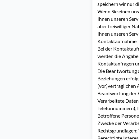
speichern wir nur d
Wenn Sie einen unse
Ihnen unseren Servi
aber freiwilliger N
Ihnen unseren Serv
Kontaktaufnahme
Bei der Kontaktaufn
werden die Angaben
Kontaktanfragen un
Die Beantwortung d
Beziehungen erfolgt
(vor)vertraglichen 
Beantwortung der 
Verarbeitete Datena
Telefonnummern), In
Betroffene Person
Zwecke der Verarb
Rechtsgrundlagen: V
Berechtigte Interess