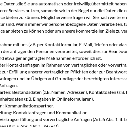
ie Daten, die Sie uns automatisch oder freiwillig übermittelt haben
rer Services nutzen, sammeln wir in der Regel nur die Daten die
ce bieten zu können. Möglicherweise fragen wir Sie nach weiteren
atur sind. Wann immer wir personenbezogene Daten verarbeiten, t
ice anbieten zu können oder um unsere kommerziellen Ziele zu ver
ahme mit uns (z.B. per Kontaktformular, E-Mail, Telefon oder via 
 der anfragenden Personen verarbeitet, soweit dies zur Beantwo
d etwaiger angefragter Maßnahmen erforderlich ist.
er Kontaktanfragen im Rahmen von vertraglichen oder vorvertra
 zur Erfüllung unserer vertraglichen Pflichten oder zur Beantwor
Anfragen und im Übrigen auf Grundlage der berechtigten Interess
Anfragen.
rten: Bestandsdaten (z.B. Namen, Adressen), Kontaktdaten (z.B. 
haltsdaten (z.B. Eingaben in Onlineformularen).
en: Kommunikationspartner.
eitung: Kontaktanfragen und Kommunikation.
ertragserfüllung und vorvertragliche Anfragen (Art. 6 Abs. 1 lit.
en (Art. 6 Abs. 1 lit. f. DSGVO).