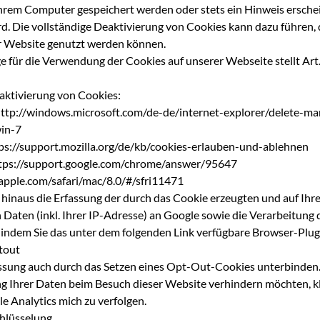
hrem Computer gespeichert werden oder stets ein Hinweis erschei
d. Die vollständige Deaktivierung von Cookies kann dazu führen, d
r Website genutzt werden können.
für die Verwendung der Cookies auf unserer Webseite stellt Art. 6 A
aktivierung von Cookies:
ttp://windows.microsoft.com/de-de/internet-explorer/delete-m
win-7
ps://support.mozilla.org/de/kb/cookies-erlauben-und-ablehnen
tps://support.google.com/chrome/answer/95647
.apple.com/safari/mac/8.0/#/sfri11471
 hinaus die Erfassung der durch das Cookie erzeugten und auf Ihr
Daten (inkl. Ihrer IP-Adresse) an Google sowie die Verarbeitung 
 indem Sie das unter dem folgenden Link verfügbare Browser-Plu
tout
assung auch durch das Setzen eines Opt-Out-Cookies unterbinden.
g Ihrer Daten beim Besuch dieser Website verhindern möchten, kli
e Analytics mich zu verfolgen
.
chlüsselung