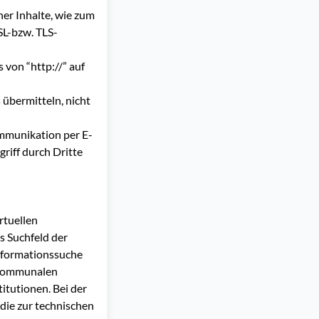
er Inhalte, wie zum
SL-bzw. TLS-
 von “http://” auf
 übermitteln, nicht
ommunikation per E-
riff durch Dritte
rtuellen
as Suchfeld der
Informationssuche
 kommunalen
itutionen. Bei der
die zur technischen