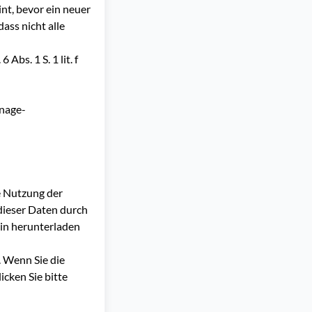
nt, bevor ein neuer
ass nicht alle
bs. 1 S. 1 lit. f
anage-
e Nutzung der
dieser Daten durch
gin herunterladen
 Wenn Sie die
cken Sie bitte