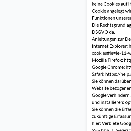
keine Cookies auf I
Cookie angelegt wir
Funktionen unsere
Die Rechtsgrundlage 
DSGVO da.
Anleitungen zur De
Internet Explorer:
h
cookies#ie=ie-11-
Mozilla Firefox:
htt
Google Chrome:
ht
Safari:
https://help
Sie können darüber
Website bezogenen 
Google verhindern,
und installieren:
op
Sie können die Erf
zukünftige Erfassun
hier:
Verbiete Googl
SSL- bzw. TLS-Vers