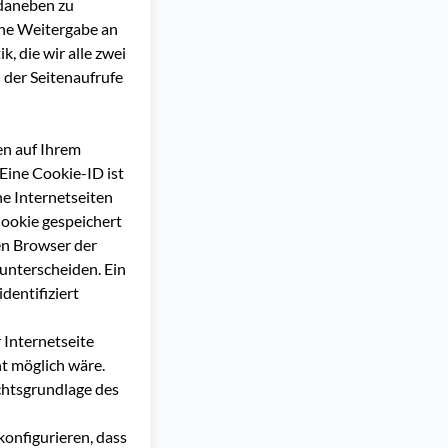
 daneben zu
ine Weitergabe an
k, die wir alle zwei
l der Seitenaufrufe
en auf Ihrem
Eine Cookie-ID ist
he Internetseiten
ookie gespeichert
en Browser der
unterscheiden. Ein
dentifiziert
 Internetseite
ht möglich wäre.
chtsgrundlage des
onfigurieren, dass