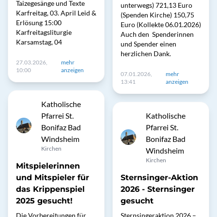
Taizegesänge und Texte
unterwegs) 721,13 Euro
Karfreitag, 03. April Leid &
(Spenden Kirche) 150,75
Erlösung 15:00
Euro (Kollekte 06.01.2026)
Karfreitagsliturgie
Auch den Spenderinnen
Karsamstag, 04
und Spender einen
herzlichen Dank.
27.03.2026,
mehr
10:00
anzeigen
07.01.2026,
mehr
13:41
anzeigen
Katholische
Pfarrei St.
Katholische
Bonifaz Bad
Pfarrei St.
Windsheim
Bonifaz Bad
Kirchen
Windsheim
Kirchen
Mitspielerinnen
und Mitspieler für
Sternsinger-Aktion
das Krippenspiel
2026 - Sternsinger
2025 gesucht!
gesucht
Die Vorbereitungen für
Sternsingeraktion 2026 –