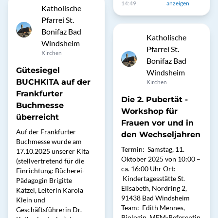
14:49
anzeigen
Katholische
Pfarrei St.
Bonifaz Bad
Katholische
Windsheim
Pfarrei St.
Kirchen
Bonifaz Bad
Gütesiegel
Windsheim
BUCHKITA auf der
Kirchen
Frankfurter
Die 2. Pubertät -
Buchmesse
Workshop für
überreicht
Frauen vor und in
Auf der Frankfurter
den Wechseljahren
Buchmesse wurde am
Termin: Samstag, 11.
17.10.2025 unserer Kita
Oktober 2025 von 10:00 –
(stellvertretend für die
ca. 16:00 Uhr Ort:
Einrichtung: Bücherei-
Kindertagesstätte St.
Pädagogin Brigitte
Elisabeth, Nordring 2,
Kätzel, Leiterin Karola
91438 Bad Windsheim
Klein und
Team: Edith Mennes,
Geschäftsführerin Dr.
Biologin, MFM-Referentin