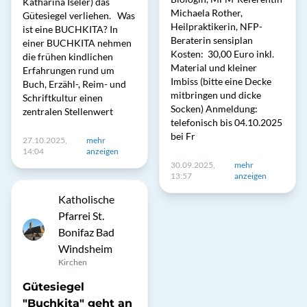
Katharina Iseler) das
Michaela Rother,
Gütesiegel verliehen. Was
Heilpraktikerin, NFP-
ist eine BUCHKITA? In
Beraterin sensiplan
einer BUCHKITA nehmen
Kosten: 30,00 Euro inkl.
die frühen kindlichen
Material und kleiner
Erfahrungen rund um
Imbiss (bitte eine Decke
Buch, Erzähl-, Reim- und
mitbringen und dicke
Schriftkultur einen
Socken) Anmeldung:
zentralen Stellenwert
telefonisch bis 04.10.2025
bei Fr
27.10.2025,
mehr
14:04
anzeigen
30.09.2025,
mehr
13:57
anzeigen
Katholische
Pfarrei St.
Bonifaz Bad
Windsheim
Kirchen
Gütesiegel
"Buchkita" geht an