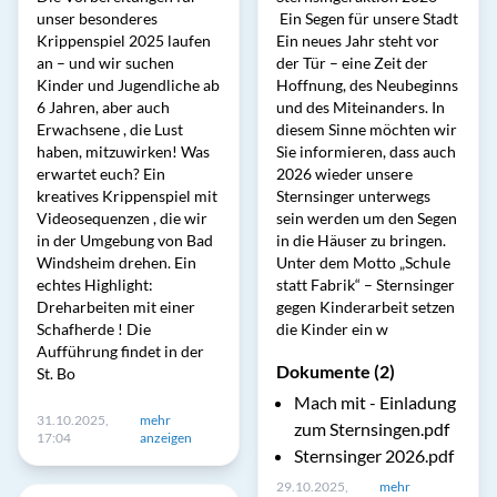
unser besonderes
Ein Segen für unsere Stadt
Krippenspiel 2025 laufen
Ein neues Jahr steht vor
an – und wir suchen
der Tür – eine Zeit der
Kinder und Jugendliche ab
Hoffnung, des Neubeginns
6 Jahren, aber auch
und des Miteinanders. In
Erwachsene , die Lust
diesem Sinne möchten wir
haben, mitzuwirken! Was
Sie informieren, dass auch
erwartet euch? Ein
2026 wieder unsere
kreatives Krippenspiel mit
Sternsinger unterwegs
Videosequenzen , die wir
sein werden um den Segen
in der Umgebung von Bad
in die Häuser zu bringen.
Windsheim drehen. Ein
Unter dem Motto „Schule
echtes Highlight:
statt Fabrik“ – Sternsinger
Dreharbeiten mit einer
gegen Kinderarbeit setzen
Schafherde ! Die
die Kinder ein w
Aufführung findet in der
Dokumente (2)
St. Bo
Mach mit - Einladung
31.10.2025,
mehr
zum Sternsingen.pdf
17:04
anzeigen
Sternsinger 2026.pdf
29.10.2025,
mehr