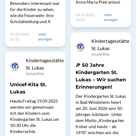
Anna Maria Pietrantoni
Besonders interessant war
für die Kinder zu sehen,
14.11.2025,
mehr
wie die Feuerwehr ihre
12:01
anzeigen
Schutzkleidung und A
27.03.2026,
mehr
12:13
anzeigen
Kindertagesstätte
St. Lukas
Schule/Kita
Kindertagesstätte
🎉 50 Jahre
St. Lukas
Kindergarten St.
Schule/Kita
Lukas – Wir suchen
Unicef-Kita St.
Erinnerungen!
Lukas
Der Kindergarten St. Lukas
Heute,Freitag 19.09.2025
in Bad Windsheim feiert
werden wir gemeinsam
am 20. Juni 2026 sein 50-
mit den Kindern vom
jähriges Jubiläum . Unter
Kindergarten St. Lukas um
dem Motto „Kindergarten
10:30 Uhr die
früher und heute – ab
Kinderrechte
1970“ möchten wir die