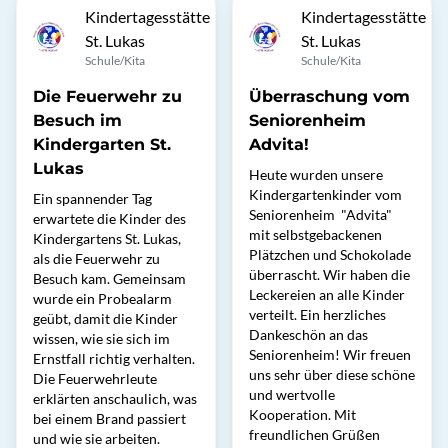
Kindertagesstätte
Kindertagesstätte
St. Lukas
St. Lukas
Schule/Kita
Schule/Kita
Die Feuerwehr zu
Überraschung vom
Besuch im
Seniorenheim
Kindergarten St.
Advita!
Lukas
Heute wurden unsere
Kindergartenkinder vom
Ein spannender Tag
Seniorenheim "Advita"
erwartete die Kinder des
mit selbstgebackenen
Kindergartens St. Lukas,
Plätzchen und Schokolade
als die Feuerwehr zu
überrascht. Wir haben die
Besuch kam. Gemeinsam
Leckereien an alle Kinder
wurde ein Probealarm
verteilt. Ein herzliches
geübt, damit die Kinder
Dankeschön an das
wissen, wie sie sich im
Seniorenheim! Wir freuen
Ernstfall richtig verhalten.
uns sehr über diese schöne
Die Feuerwehrleute
und wertvolle
erklärten anschaulich, was
Kooperation. Mit
bei einem Brand passiert
freundlichen Grüßen
und wie sie arbeiten.