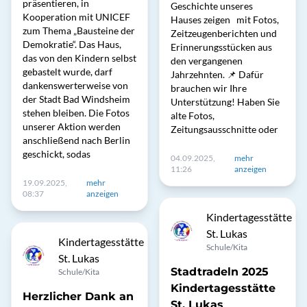
präsentieren, in
Geschichte unseres
Kooperation mit UNICEF
Hauses zeigen mit Fotos,
zum Thema „Bausteine der
Zeitzeugenberichten und
Demokratie“. Das Haus,
Erinnerungsstücken aus
das von den Kindern selbst
den vergangenen
gebastelt wurde, darf
Jahrzehnten. 📌 Dafür
dankenswerterweise von
brauchen wir Ihre
der Stadt Bad Windsheim
Unterstützung! Haben Sie
stehen bleiben. Die Fotos
alte Fotos,
unserer Aktion werden
Zeitungsausschnitte oder
anschließend nach Berlin
geschickt, sodas
04.09.2025,
mehr
11:26
anzeigen
19.09.2025,
mehr
08:37
anzeigen
Kindertagesstätte
St. Lukas
Kindertagesstätte
Schule/Kita
St. Lukas
Stadtradeln 2025
Schule/Kita
Kindertagesstätte
Herzlicher Dank an
St. Lukas