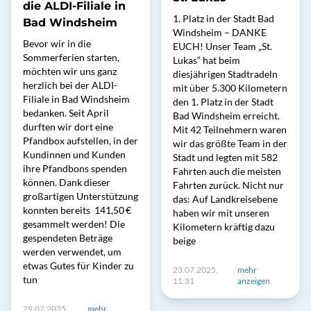
die ALDI-Filiale in
1. Platz in der Stadt Bad
Bad Windsheim
Windsheim – DANKE
Bevor wir in die
EUCH! Unser Team „St.
Sommerferien starten,
Lukas“ hat beim
möchten wir uns ganz
diesjährigen Stadtradeln
herzlich bei der ALDI-
mit über 5.300 Kilometern
Filiale in Bad Windsheim
den 1. Platz in der Stadt
bedanken. Seit April
Bad Windsheim erreicht.
durften wir dort eine
Mit 42 Teilnehmern waren
Pfandbox aufstellen, in der
wir das größte Team in der
Kundinnen und Kunden
Stadt und legten mit 582
ihre Pfandbons spenden
Fahrten auch die meisten
können. Dank dieser
Fahrten zurück. Nicht nur
großartigen Unterstützung
das: Auf Landkreisebene
konnten bereits 141,50 €
haben wir mit unseren
gesammelt werden! Die
Kilometern kräftig dazu
gespendeten Beträge
beige
werden verwendet, um
etwas Gutes für Kinder zu
23.07.2025,
mehr
tun
11:31
anzeigen
29.07.2025,
mehr