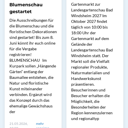
Gartenmarkt zur
Blumenschau
Landesgartenschau Bad
gestartet
Windsheim 2027 Im
Die Ausschreibungen für
Oktober 2027 findet
die Blumenschau und die
täglich von 10:00 bis
floristischen Dekorationen
18:00 Uhr der
sind gestartet! Bis zum 8.
Gartenmarkt auf dem
Juni könnt ihr euch online
Gelände der
für die Vergabe
Landesgartenschau Bad
registrieren!
Windsheim statt. Der
BLUMENSCHAU Im
Markt soll die Vielfalt
Kurpark sollen „Hängende
regionaler Produkte,
Gärten“ entlang der
Naturmaterialien und
Baumallee entstehen, die
Handwerkskunst
Natur und floristische
präsentieren.
Kunst miteinander
Besucherinnen und
verbinden. Ergänzt wird
Besucher erhalten die
das Konzept durch das
Möglichkeit, die
ehemalige Gewächshaus
Besonderheiten der
der
Region kennenzulernen
und regionaltyp
21.05.2026,
mehr