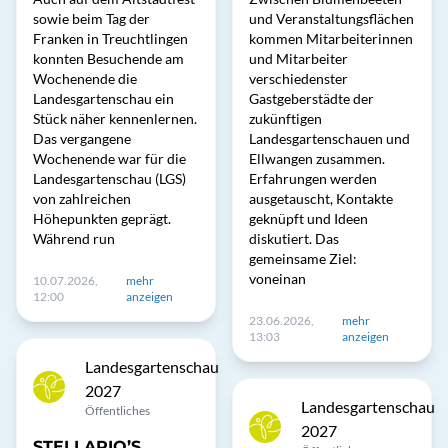
sowie beim Tag der
und Veranstaltungsflächen
Franken in Treuchtlingen
kommen Mitarbeiterinnen
konnten Besuchende am
und Mitarbeiter
Wochenende die
verschiedenster
Landesgartenschau ein
Gastgeberstädte der
Stück näher kennenlernen.
zukünftigen
Das vergangene
Landesgartenschauen und
Wochenende war für die
Ellwangen zusammen.
Landesgartenschau (LGS)
Erfahrungen werden
von zahlreichen
ausgetauscht, Kontakte
Höhepunkten geprägt.
geknüpft und Ideen
Während run
diskutiert. Das
gemeinsame Ziel:
voneinan
10.07.2026,
mehr
12:00
anzeigen
23.06.2026,
mehr
13:03
anzeigen
Landesgartenschau
2027
Landesgartenschau
Öffentliches
2027
STELLARIO’S