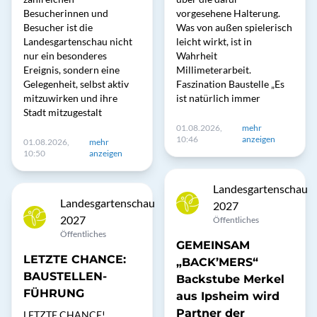
Besucherinnen und
vorgesehene Halterung.
Besucher ist die
Was von außen spielerisch
Landesgartenschau nicht
leicht wirkt, ist in
nur ein besonderes
Wahrheit
Ereignis, sondern eine
Millimeterarbeit.
Gelegenheit, selbst aktiv
Faszination Baustelle „Es
mitzuwirken und ihre
ist natürlich immer
Stadt mitzugestalt
01.08.2026,
mehr
10:46
anzeigen
01.08.2026,
mehr
10:50
anzeigen
Landesgartenschau
Landesgartenschau
2027
2027
Öffentliches
Öffentliches
GEMEINSAM
LETZTE CHANCE:
„BACK’MERS“
BAUSTELLEN-
Backstube Merkel
FÜHRUNG
aus Ipsheim wird
Partner der
LETZTE CHANCE!