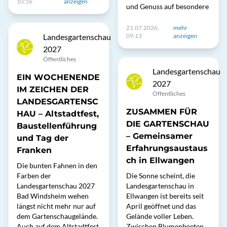
10:56
anzeigen
und Genuss auf besondere
21.07.2026,
mehr
Landesgartenschau
09:13
anzeigen
2027
Öffentliches
Landesgartenschau
EIN WOCHENENDE
2027
IM ZEICHEN DER
Öffentliches
LANDESGARTENSC
ZUSAMMEN FÜR
HAU – Altstadtfest,
DIE GARTENSCHAU
Baustellenführung
– Gemeinsamer
und Tag der
Erfahrungsaustaus
Franken
ch in Ellwangen
Die bunten Fahnen in den
Farben der
Die Sonne scheint, die
Landesgartenschau 2027
Landesgartenschau in
Bad Windsheim wehen
Ellwangen ist bereits seit
längst nicht mehr nur auf
April geöffnet und das
dem Gartenschaugelände.
Gelände voller Leben.
Auch auf dem Altstadtfest
Zwischen Blumenbeeten