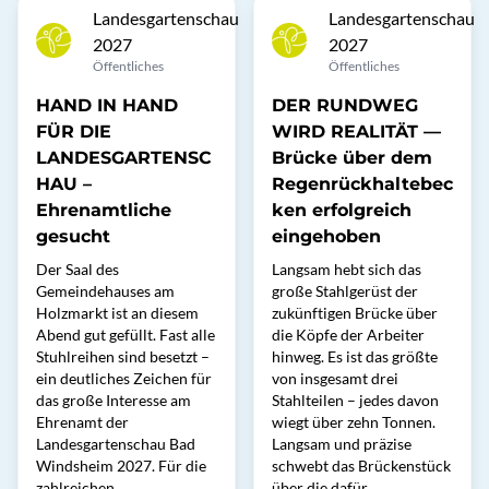
Landesgartenschau
Landesgartenschau
2027
2027
Öffentliches
Öffentliches
HAND IN HAND
DER RUNDWEG
FÜR DIE
WIRD REALITÄT —
LANDESGARTENSC
Brücke über dem
HAU –
Regenrückhaltebec
Ehrenamtliche
ken erfolgreich
gesucht
eingehoben
Der Saal des
Langsam hebt sich das
Gemeindehauses am
große Stahlgerüst der
Holzmarkt ist an diesem
zukünftigen Brücke über
Abend gut gefüllt. Fast alle
die Köpfe der Arbeiter
Stuhlreihen sind besetzt –
hinweg. Es ist das größte
ein deutliches Zeichen für
von insgesamt drei
das große Interesse am
Stahlteilen – jedes davon
Ehrenamt der
wiegt über zehn Tonnen.
Landesgartenschau Bad
Langsam und präzise
Windsheim 2027. Für die
schwebt das Brückenstück
zahlreichen
über die dafür