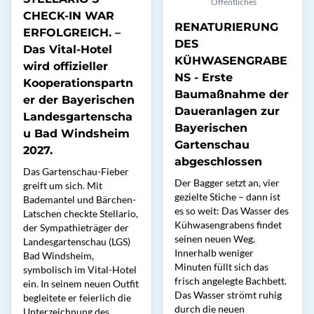
Öffentliches
CHECK-IN WAR
RENATURIERUNG
ERFOLGREICH. –
DES
Das Vital-Hotel
KÜHWASENGRABE
wird offizieller
NS - Erste
Kooperationspartn
Baumaßnahme der
er der Bayerischen
Daueranlagen zur
Landesgartenscha
Bayerischen
u Bad Windsheim
Gartenschau
2027.
abgeschlossen
Das Gartenschau-Fieber
Der Bagger setzt an, vier
greift um sich. Mit
gezielte Stiche – dann ist
Bademantel und Bärchen-
es so weit: Das Wasser des
Latschen checkte Stellario,
Kühwasengrabens findet
der Sympathieträger der
seinen neuen Weg.
Landesgartenschau (LGS)
Innerhalb weniger
Bad Windsheim,
Minuten füllt sich das
symbolisch im Vital-Hotel
frisch angelegte Bachbett.
ein. In seinem neuen Outfit
Das Wasser strömt ruhig
begleitete er feierlich die
durch die neuen
Unterzeichnung des