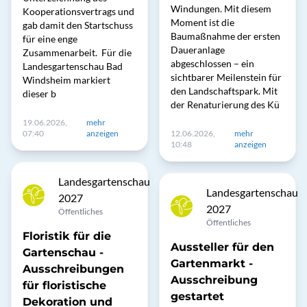
Windungen. Mit diesem
Kooperationsvertrags und
Moment ist die
gab damit den Startschuss
Baumaßnahme der ersten
für eine enge
Daueranlage
Zusammenarbeit. Für die
abgeschlossen – ein
Landesgartenschau Bad
sichtbarer Meilenstein für
Windsheim markiert
den Landschaftspark. Mit
dieser b
der Renaturierung des Kü
19.06.2026,
mehr
07:40
anzeigen
12.06.2026,
mehr
10:48
anzeigen
Landesgartenschau
Landesgartenschau
2027
2027
Öffentliches
Öffentliches
Floristik für die
Aussteller für den
Gartenschau -
Gartenmarkt -
Ausschreibungen
Ausschreibung
für floristische
gestartet
Dekoration und