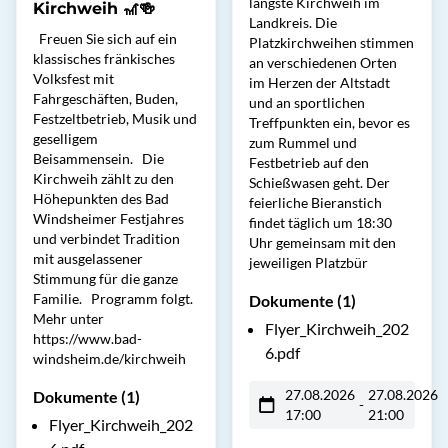
längste Kirchweih im
Kirchweih 🎢🍻
Landkreis. Die
Freuen Sie sich auf ein
Platzkirchweihen stimmen
klassisches fränkisches
an verschiedenen Orten
Volksfest mit
im Herzen der Altstadt
Fahrgeschäften, Buden,
und an sportlichen
Festzeltbetrieb, Musik und
Treffpunkten ein, bevor es
geselligem
zum Rummel und
Beisammensein. Die
Festbetrieb auf den
Kirchweih zählt zu den
Schießwasen geht. Der
Höhepunkten des Bad
feierliche Bieranstich
Windsheimer Festjahres
findet täglich um 18:30
und verbindet Tradition
Uhr gemeinsam mit den
mit ausgelassener
jeweiligen Platzbür
Stimmung für die ganze
Familie. Programm folgt.
Dokumente (1)
Mehr unter
Flyer_Kirchweih_202
https://www.bad-
6.pdf
windsheim.de/kirchweih
27.08.2026
27.08.2026
Dokumente (1)
-
17:00
21:00
Flyer_Kirchweih_202