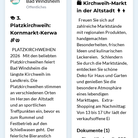
Bad Windsheim
🛍️ Kirchweih-Markt
Öffentliches
in der Altstadt 👩‍👦
🍻 3.
Freuen Sie sich auf
Platzkirchweih:
zahlreiche Marktstände
mit regionalen Produkten,
Kornmarkt-Kerwa
handgemachten
🍖🥨
Besonderheiten, frischen
PLATZKIRCHWEIHEN
Ideen und kulinarischen
2026 Mit den beliebten
Leckereien. Schlendern
Platzkirchweihen feiert
Sie durch die Marktstände,
Bad Windsheim die
entdecken Sie schöne
längste Kirchweih im
Deko für Haus und Garten
Landkreis. Die
und genießen Sie die
Platzkirchweihen stimmen
besondere Atmosphäre
an verschiedenen Orten
eines lebendigen
im Herzen der Altstadt
Markttages. Extra-
und an sportlichen
Shopping am Nachmittag:
Treffpunkten ein, bevor es
Von 13 bis 17 Uhr lädt der
zum Rummel und
verkaufsoffene Ei
Festbetrieb auf den
Schießwasen geht. Der
Dokumente (1)
feierliche Bieranstich