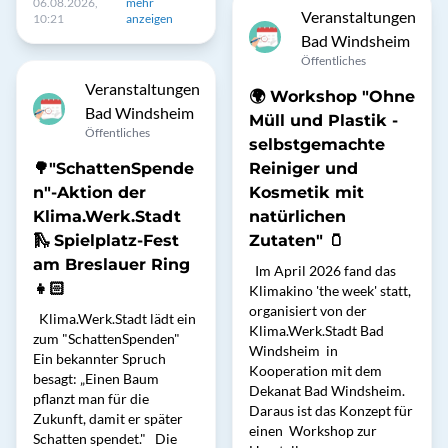
06.08.2026,
mehr
Veranstaltungen
10:21
anzeigen
Bad Windsheim
Öffentliches
Veranstaltungen
🌍 Workshop "Ohne
Bad Windsheim
Müll und Plastik -
Öffentliches
selbstgemachte
🌳"SchattenSpende
Reiniger und
n"-Aktion der
Kosmetik mit
Klima.Werk.Stadt
natürlichen
🛝 Spielplatz-Fest
Zutaten" 🫙
am Breslauer Ring
Im April 2026 fand das
👧🏻
Klimakino 'the week' statt,
organisiert von der
Klima.Werk.Stadt lädt ein
Klima.Werk.Stadt Bad
zum "SchattenSpenden"
Windsheim in
Ein bekannter Spruch
Kooperation mit dem
besagt: „Einen Baum
Dekanat Bad Windsheim.
pflanzt man für die
Daraus ist das Konzept für
Zukunft, damit er später
einen Workshop zur
Schatten spendet." Die