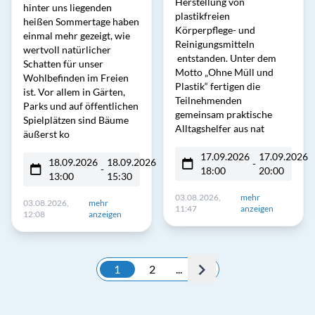
Herstellung von
hinter uns liegenden
plastikfreien
heißen Sommertage haben
Körperpflege- und
einmal mehr gezeigt, wie
Reinigungsmitteln
wertvoll natürlicher
entstanden. Unter dem
Schatten für unser
Motto „Ohne Müll und
Wohlbefinden im Freien
Plastik“ fertigen die
ist. Vor allem in Gärten,
Teilnehmenden
Parks und auf öffentlichen
gemeinsam praktische
Spielplätzen sind Bäume
Alltagshelfer aus nat
äußerst ko
17.09.2026
17.09.2026
18.09.2026
18.09.2026
-
-
18:00
20:00
13:00
15:30
03.08.2026,
mehr
03.08.2026,
mehr
11:47
anzeigen
12:08
anzeigen
1
2
...