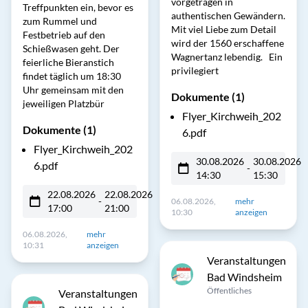
vorgetragen in
Treffpunkten ein, bevor es
authentischen Gewändern.
zum Rummel und
Mit viel Liebe zum Detail
Festbetrieb auf den
wird der 1560 erschaffene
Schießwasen geht. Der
Wagnertanz lebendig. Ein
feierliche Bieranstich
privilegiert
findet täglich um 18:30
Uhr gemeinsam mit den
Dokumente (1)
jeweiligen Platzbür
Flyer_Kirchweih_202
Dokumente (1)
6.pdf
Flyer_Kirchweih_202
30.08.2026
30.08.2026
6.pdf
-
14:30
15:30
22.08.2026
22.08.2026
-
06.08.2026,
mehr
17:00
21:00
10:30
anzeigen
06.08.2026,
mehr
10:31
anzeigen
Veranstaltungen
Bad Windsheim
Öffentliches
Veranstaltungen