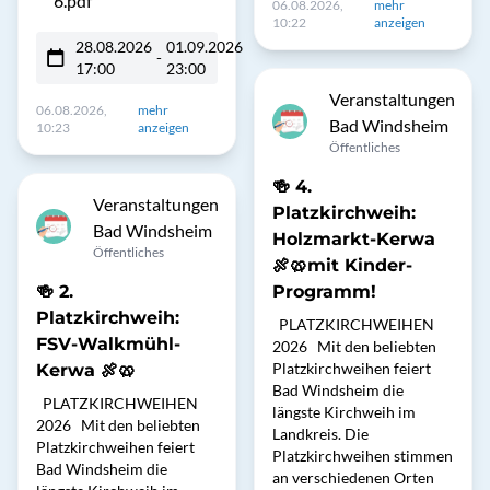
6.pdf
06.08.2026,
mehr
10:22
anzeigen
28.08.2026
01.09.2026
-
17:00
23:00
Veranstaltungen
06.08.2026,
mehr
Bad Windsheim
10:23
anzeigen
Öffentliches
🍻 4.
Veranstaltungen
Platzkirchweih:
Bad Windsheim
Holzmarkt-Kerwa
Öffentliches
🍖🥨mit Kinder-
🍻 2.
Programm!
Platzkirchweih:
PLATZKIRCHWEIHEN
FSV-Walkmühl-
2026 Mit den beliebten
Platzkirchweihen feiert
Kerwa 🍖🥨
Bad Windsheim die
PLATZKIRCHWEIHEN
längste Kirchweih im
2026 Mit den beliebten
Landkreis. Die
Platzkirchweihen feiert
Platzkirchweihen stimmen
Bad Windsheim die
an verschiedenen Orten