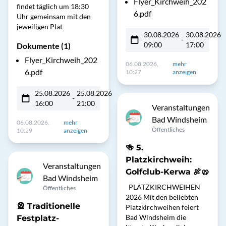
Flyer_Kirchweih_202
findet täglich um 18:30
6.pdf
Uhr gemeinsam mit den
jeweiligen Plat
30.08.2026
30.08.2026
-
09:00
17:00
Dokumente (1)
Flyer_Kirchweih_202
06.08.2026,
mehr
6.pdf
10:27
anzeigen
25.08.2026
25.08.2026
-
16:00
21:00
Veranstaltungen
Bad Windsheim
06.08.2026,
mehr
Öffentliches
10:29
anzeigen
🍻 5.
Platzkirchweih:
Veranstaltungen
Golfclub-Kerwa 🍖🥨
Bad Windsheim
PLATZKIRCHWEIHEN
Öffentliches
2026 Mit den beliebten
🎡 Traditionelle
Platzkirchweihen feiert
Bad Windsheim die
Festplatz-