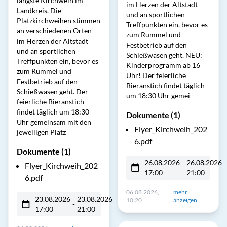
längste Kirchweih im
im Herzen der Altstadt
Landkreis. Die
und an sportlichen
Platzkirchweihen stimmen
Treffpunkten ein, bevor es
an verschiedenen Orten
zum Rummel und
im Herzen der Altstadt
Festbetrieb auf den
und an sportlichen
Schießwasen geht. NEU:
Treffpunkten ein, bevor es
Kinderprogramm ab 16
zum Rummel und
Uhr! Der feierliche
Festbetrieb auf den
Bieranstich findet täglich
Schießwasen geht. Der
um 18:30 Uhr gemei
feierliche Bieranstich
findet täglich um 18:30
Dokumente (1)
Uhr gemeinsam mit den
Flyer_Kirchweih_202
jeweiligen Platz
6.pdf
Dokumente (1)
26.08.2026
26.08.2026
Flyer_Kirchweih_202
-
17:00
21:00
6.pdf
06.08.2026,
mehr
23.08.2026
23.08.2026
10:20
anzeigen
-
17:00
21:00