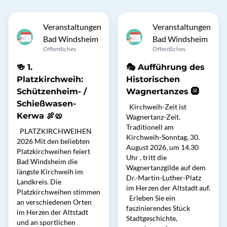
Veranstaltungen
Veranstaltungen
Bad Windsheim
Bad Windsheim
Öffentliches
Öffentliches
🍻 1.
🎭 Aufführung des
Platzkirchweih:
Historischen
Schützenheim- /
Wagnertanzes 🛞
Schießwasen-
Kirchweih-Zeit ist
Kerwa 🍖🥨
Wagnertanz-Zeit.
Traditionell am
PLATZKIRCHWEIHEN
Kirchweih-Sonntag, 30.
2026 Mit den beliebten
August 2026, um 14.30
Platzkirchweihen feiert
Uhr , tritt die
Bad Windsheim die
Wagnertanzgilde auf dem
längste Kirchweih im
Dr.-Martin-Luther-Platz
Landkreis. Die
im Herzen der Altstadt auf.
Platzkirchweihen stimmen
Erleben Sie ein
an verschiedenen Orten
faszinierendes Stück
im Herzen der Altstadt
Stadtgeschichte,
und an sportlichen