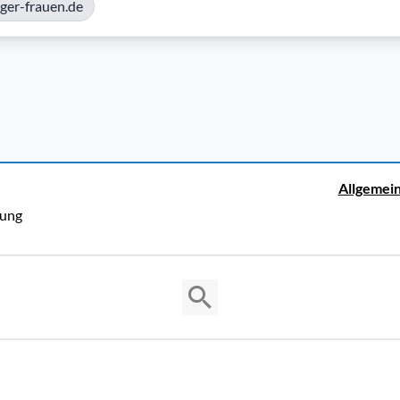
ger-frauen.de
Allgemei
rung
Copyright © 2026 Cosmema GmbH