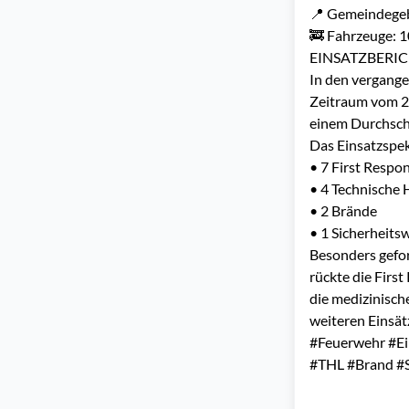
📍 Gemeindege
🚒 Fahrzeuge: 1
EINSATZBERIC
In den vergang
Zeitraum vom 20
einem Durchschn
Das Einsatzspekt
• 7 First Respo
• 4 Technische 
• 2 Brände
• 1 Sicherheits
Besonders gefor
rückte die Firs
die medizinisch
weiteren Einsät
#Feuerwehr #Ei
#THL #Brand #