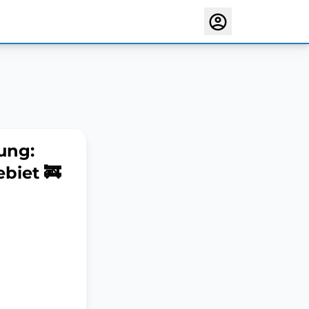
ung:
biet 🚒