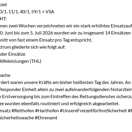
biet
0/1, 11/1, 40/1, 59/1 + VSA
HT:
enen zwei Wochen verzeichneten wir ein stark erhöhtes Einsatza
. Juni bis zum 5. Juli 2026 wurden wir zu insgesamt 14 Einsätzen 
itt von fast einem Einsatz pro Tag entspricht.
rum gliederte sich wie folgt auf:
nder Einsätze
Hilfeleistungen (THL)
wache
dert waren unsere Kräfte am bisher heißesten Tag des Jahres. An
t Responder Einheit allein zu zwei aufeinanderfolgenden Notarztei
e Erstversorgung bis zum Eintreffen des Rettungsdienstes sicherzus
ze wurden ebenfalls routiniert und erfolgreich abgearbeitet.
nsatz #Reithofen #Harthofen #UnsereFreizeitfürIhreSicherheit #
Sicherheitswache #Ehrenamt