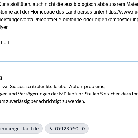
Kunststofftüten, auch nicht die aus biologisch abbaubarem Mater
iotonne auf der Homepage des Landkreises unter
https://www.nu
eleistungen/abfall/bioabfaelle-biotonne-oder-eigenkompostierun
lyer.
chaft
g
 wir Sie aus zentraler Stelle über Abfuhrprobleme, 
en und Verzögerungen der Müllabfuhr. Stellen Sie sicher, dass Ihr
 um zuverlässig benachrichtigt zu werden.
ernberger-land.de
09123 950 - 0