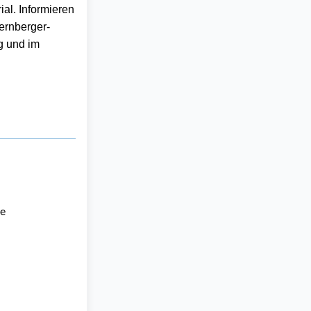
ial. Informieren
ernberger-
g
und im
e 