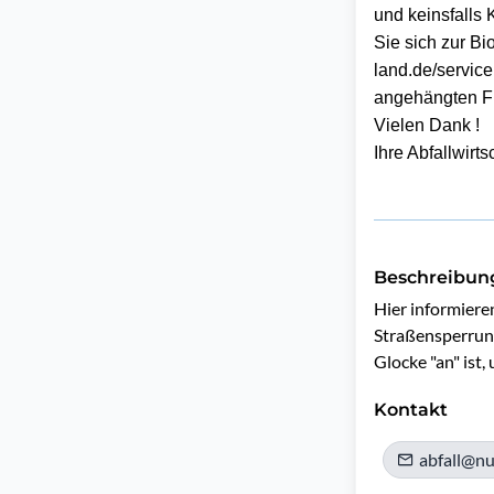
und keinsfalls 
Sie sich zur B
land.de/servic
angehängten F
Vielen Dank !
Ihre Abfallwirts
Beschreibun
Hier informieren
Straßensperrung
Glocke "an" ist,
Kontakt
abfall@nu