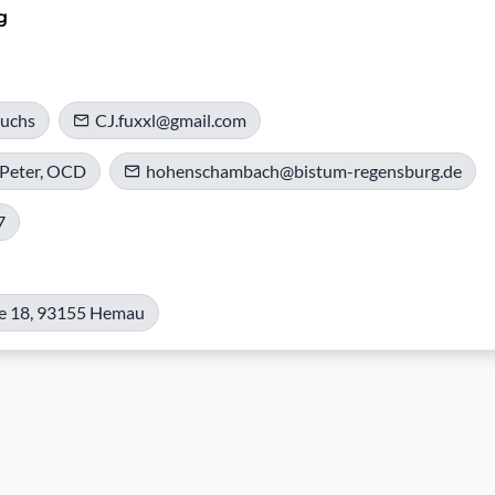
g
Fuchs
CJ.fuxxl@gmail.com
 Peter, OCD
hohenschambach@bistum-regensburg.de
7
e 18, 93155 Hemau