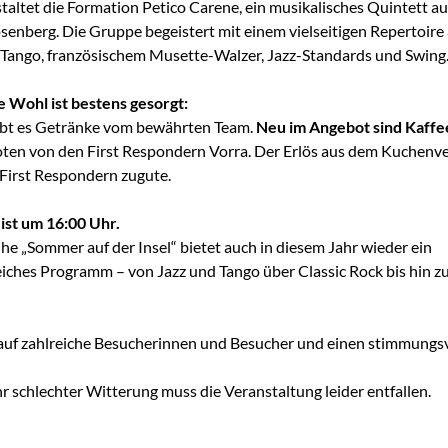
taltet die Formation Petico Carene, ein musikalisches Quintett a
senberg. Die Gruppe begeistert mit einem vielseitigen Repertoire
Tango, französischem Musette-Walzer, Jazz-Standards und Swing
he Wohl ist bestens gesorgt:
ibt es Getränke vom bewährten Team.
Neu im Angebot sind Kaffe
oten von den First Respondern Vorra. Der Erlös aus dem Kuchen
 First Respondern zugute.
ist um 16:00 Uhr.
he „Sommer auf der Insel“ bietet auch in diesem Jahr wieder ein
ches Programm – von Jazz und Tango über Classic Rock bis hin z
auf zahlreiche Besucherinnen und Besucher und einen stimmungsv
hr schlechter Witterung muss die Veranstaltung leider entfallen.