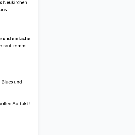
us Neukirchen
 aus
.
e und einfache
verkauf kommt
u Blues und
ollen Auftakt!