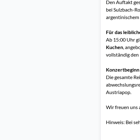
Den Auftakt ges
bei Sulzbach-Ro
argentinischem 
Für das leiblic
Ab 15:00 Uhr g
Kuchen
, angeb
vollständig den
Konzertbeginn 
Die gesamte Rei
abwechslungsrei
Austriapop.
Wir freuen uns 
Hinweis: Bei se