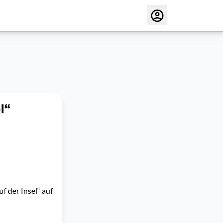
l“
f der Insel“ auf