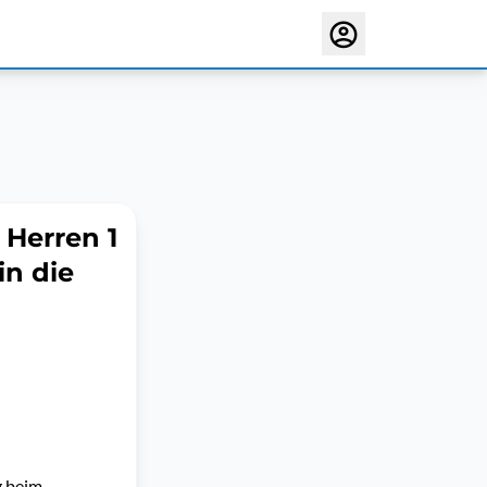
 Herren 1
in die
g beim