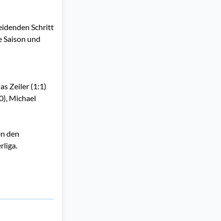
heidenden Schritt
e Saison und
as Zeiler (1:1)
0), Michael
en den
rliga.