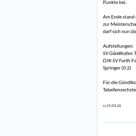
Punkte bei.
Am Ende stand ei
zur Meisterscha
darf sich nun üb
Aufstellungen:
SV Gündlkofen:
T
DJK-SV Furth:
Fa
Springer (0:2)
Für die Gündlko
Tabellensechste
cc15.03.26