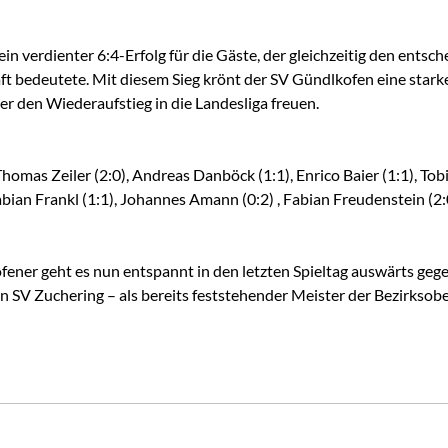
n verdienter 6:4-Erfolg für die Gäste, der gleichzeitig den entsc
ft bedeutete. Mit diesem Sieg krönt der SV Gündlkofen eine stark
er den Wiederaufstieg in die Landesliga freuen.
homas Zeiler (2:0), Andreas Danböck (1:1), Enrico Baier (1:1), Tobi
bian Frankl (1:1), Johannes Amann (0:2) , Fabian Freudenstein (2:
fener geht es nun entspannt in den letzten Spieltag auswärts geg
n SV Zuchering – als bereits feststehender Meister der Bezirksobe