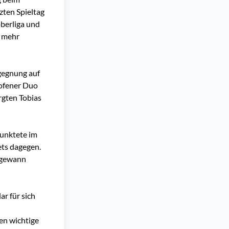
zten Spieltag
oberliga und
t mehr
gegnung auf
ofener Duo
rgten Tobias
punktete im
ets dagegen.
d gewann
ar für sich
en wichtige