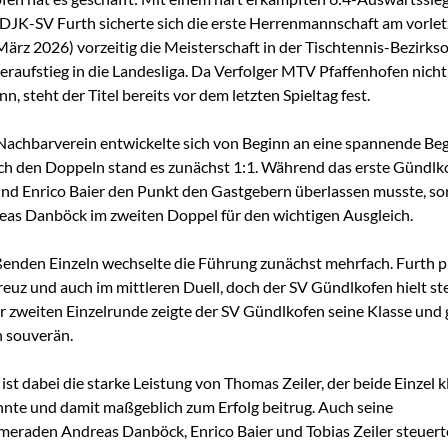
 DJK-SV Furth sicherte sich die erste Herrenmannschaft am vorlet
 März 2026) vorzeitig die Meisterschaft in der Tischtennis-Bezirks
raufstieg in die Landesliga. Da Verfolger MTV Pfaffenhofen nich
n, steht der Titel bereits vor dem letzten Spieltag fest.
Nachbarverein entwickelte sich von Beginn an eine spannende Be
h den Doppeln stand es zunächst 1:1. Während das erste Gündlk
nd Enrico Baier den Punkt den Gastgebern überlassen musste, so
eas Danböck im zweiten Doppel für den wichtigen Ausgleich.
ßenden Einzeln wechselte die Führung zunächst mehrfach. Furth 
euz und auch im mittleren Duell, doch der SV Gündlkofen hielt st
r zweiten Einzelrunde zeigte der SV Gündlkofen seine Klasse un
n souverän.
t dabei die starke Leistung von Thomas Zeiler, der beide Einzel kl
nte und damit maßgeblich zum Erfolg beitrug. Auch seine
eraden Andreas Danböck, Enrico Baier und Tobias Zeiler steuert