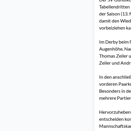
Tabellendritten
der Saison (13.
damit den Wiede
vorbeiziehen kan
Im Derby beim 
Augenhöhe. Nac
Thomas Zeiler u
Zeiler und Andr
In den anschlie
vorderen Paarkr
Besonders in de
mehrere Partie
Hervorzuheben is
entscheiden kon
Mannschaftskam