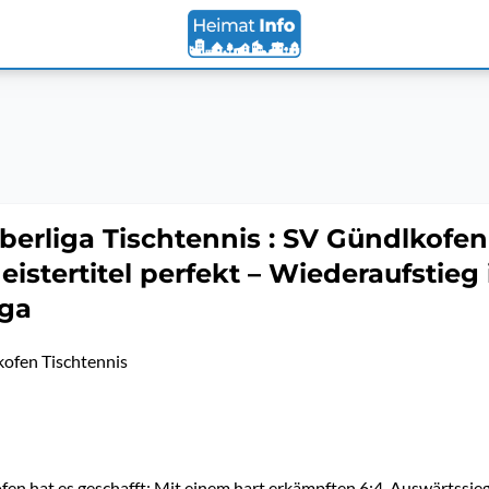
berliga Tischtennis : SV Gündlkofen
istertitel perfekt – Wiederaufstieg 
iga
ofen Tischtennis
en hat es geschafft: Mit einem hart erkämpften 6:4-Auswärtssie