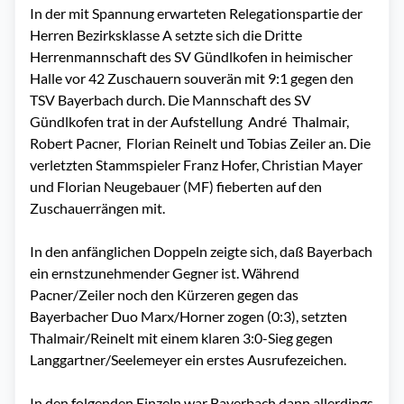
In der mit Spannung erwarteten Relegationspartie der
Herren Bezirksklasse A setzte sich die Dritte
Herrenmannschaft des SV Gündlkofen in heimischer
Halle vor 42 Zuschauern souverän mit 9:1 gegen den
TSV Bayerbach durch. Die Mannschaft des SV
Gündlkofen trat in der Aufstellung
André
Thalmair,
Robert Pacner,
Florian Reinelt und Tobias Zeiler an. Die
verletzten Stammspieler Franz Hofer, Christian Mayer
und Florian Neugebauer (MF) fieberten auf den
Zuschauerrängen mit.
In den anfänglichen Doppeln zeigte sich, daß Bayerbach
ein ernstzunehmender Gegner ist. Während
Pacner/Zeiler noch den Kürzeren gegen das
Bayerbacher Duo Marx/Horner zogen (0:3), setzten
Thalmair/Reinelt mit einem klaren 3:0-Sieg gegen
Langgartner/Seelemeyer ein erstes Ausrufezeichen.
In den folgenden Einzeln war Bayerbach dann allerdings