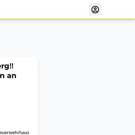
rg‼️
en an
 Feuerwehrhaus