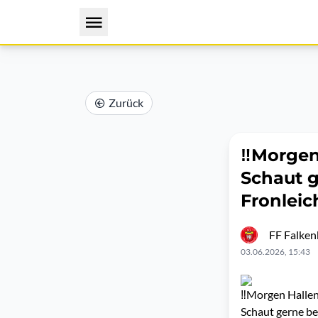
Zurück
‼️Morgen
Schaut g
Fronleic
FF Falken
03.06.2026, 15:43
‼️Morgen Hallen
Schaut gerne b