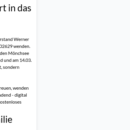
t in das
orstand Werner
502629 wenden.
m den Mönchsee
id und am 14.03.
t, sondern
 freuen, wenden
dend - digital
kostenloses
lie