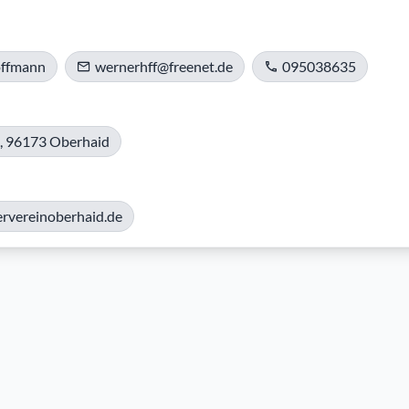
ffmann
wernerhff@freenet.de
095038635
0, 96173 Oberhaid
rvereinoberhaid.de