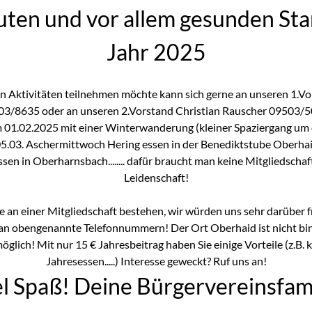
uten und vor allem gesunden Star
Jahr 2025
n Aktivitäten teilnehmen möchte kann sich gerne an unseren 1.V
3/8635 oder an unseren 2.Vorstand Christian Rauscher 09503/
m 01.02.2025 mit einer Winterwanderung (kleiner Spaziergang u
5.03. Aschermittwoch Hering essen in der Benediktstube Oberha
sen in Oberharnsbach........ dafür braucht man keine Mitgliedschaf
Leidenschaft!
se an einer Mitgliedschaft bestehen, wir würden uns sehr darüber
e an obengenannte Telefonnummern! Der Ort Oberhaid ist nicht bin
öglich! Mit nur 15 € Jahresbeitrag haben Sie einige Vorteile (z.B. 
Jahresessen.....) Interesse geweckt? Ruf uns an!
el Spaß! Deine Bürgervereinsfami