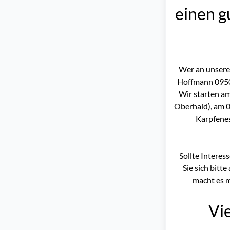
einen g
Wer an unsere
Hoffmann 0950
Wir starten a
Oberhaid), am 0
Karpfenes
Sollte Interes
Sie sich bitt
macht es m
Vi