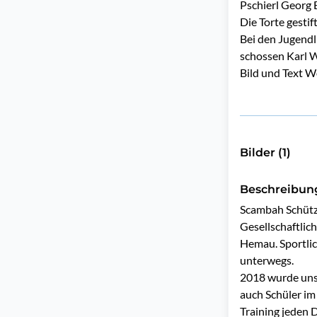
Pschierl Georg 
Die Torte gestif
Bei den Jugendl
schossen Karl W
Bild und Text W
Bilder (1)
Beschreibun
Scambah Schütz
Gesellschaftlic
Hemau. Sportlic
unterwegs.

2018 wurde unse
auch Schüler im
Training jeden 