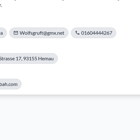
.
ra
Wolfsgruft@gmx.net
01604444267
 Strasse 17, 93155 Hemau
bah.com