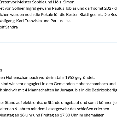
Erster vor Meister Sophie und Hölzl Simon.
tet von Söllner Ingrid gewann Paulus Tobias und darf somit 2027 di
ichen wurden noch die Pokale für die Besten Blattl geehrt. Die Bes
olfgang, Karl Franziska und Paulus Lisa.
olf Sandra
g
en Hohenschambach wurde im Jahr 1953 gegründet. 
h sind wir sehr engagiert in den Gemeinden Hohenschambach und  
h sind wir mit 4 Mannschaften im Juragau bis in die Bezirksoberlig
r Stand auf elektronische Stände umgebaut und somit können jet
 alter ab 6 Jahren mit dem Lasergewehr das schießen erlernen.

Dienstag ab 18 Uhr und Freitag ab 17.30 Uhr im ehemaligen 