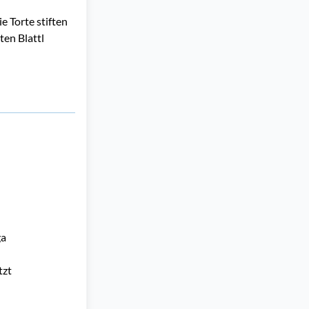
e Torte stiften
ten Blattl
a 
zt 