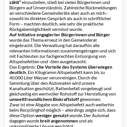
zählt“
einzustellen, stieß bei vielen Bürgerinnen und
Bürgern auf Unverständnis. Zahlreiche Rückmeldungen
an verschiedene Gemeinderäte aber auch an mich–
sowohl im direkten Gespräch als auch in schriftlicher
Form – machten deutlich, wie sehr die praktische
Rückgabemöglichkeit vermisst wurde.
Auf Initiative engagierter Bürgerinnen und Bürger
wurde das Thema erneut in den Gemeinderat
eingebracht. Die Verwaltung hat daraufhin alle
relevanten Informationen zusammengetragen und sich
mit Fachleuten zur fachgerechten Entsorgung von
Altspeisefetten und -ölen ausgetauscht.
Das Ergebnis:
Die Vorteile des Systems überwiegen
deutlich.
Ein Kilogramm Altspeisefett kann bis zu
40.000 Liter Wasser verunreinigen. Durch die
Sammlung über den Automaten wird unsere
Kanalisation geschützt, Rattenbefall vorgebeugt und
gleichzeitig ein wertvoller Rohstoff zur Herstellung von
umweltfreundlichem Biokraftstoff
gewonnen.
Zwar ist eine Abgabe von Altspeisefett auch weiterhin
beim Recyclinghof möglich – allerdings zeigte sich, dass
diese Option
weniger genutzt
wurde. Der Automat
dagegen wurde
breit angenommen
und als
unkomplizierte Lösung geschätzt.