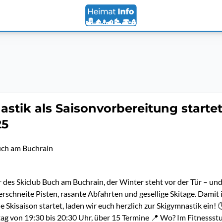
stik als Saisonvorbereitung starte
25
uch am Buchrain
r des Skiclub Buch am Buchrain, der Winter steht vor der Tür – und
erschneite Pisten, rasante Abfahrten und gesellige Skitage. Damit 
ie Skisaison startet, laden wir euch herzlich zur Skigymnastik ein!
g von 19:30 bis 20:30 Uhr, über 15 Termine 📍 Wo? Im Fitnessst