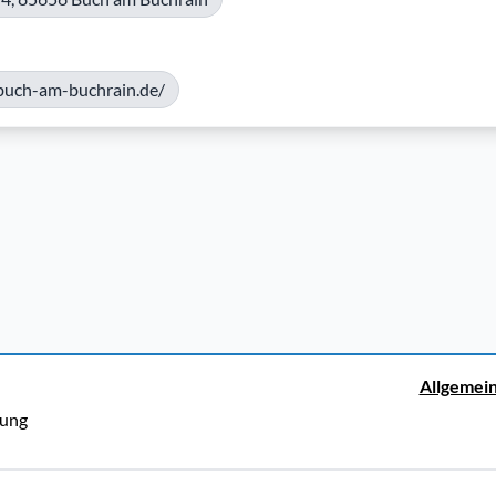
-buch-am-buchrain.de/
Allgemei
rung