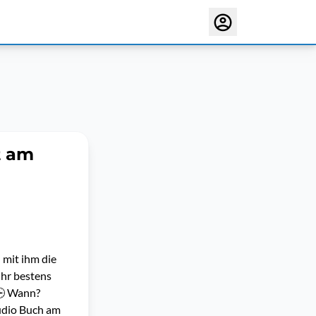
t am
 mit ihm die
ihr bestens
 🕒 Wann?
udio Buch am