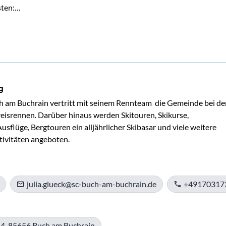
sten:…
g
h am Buchrain vertritt mit seinem Rennteam  die Gemeinde bei den
eisrennen. Darüber hinaus werden Skitouren, Skikurse, 
Ausflüge, Bergtouren ein alljährlicher Skibasar und viele weitere 
ivitäten angeboten.
julia.glueck@sc-buch-am-buchrain.de
+49170317
 4, 85656 Buch am Buchrain