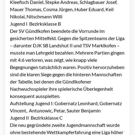
Kleefisch Daniel, Stepke Andreas, Schlagbauer Josef,
Mauer Thomas, Cosma Jürgen, Huber Eduard, Keil
Nikolai, Nitschmann Willi
Jugend I
Bezirksklasse B
Der SV Gündlkofen beendete die Vorrunde im
gesicherten Mittelfeld. Gegen die Spitzenteams der Liga
– darunter DJK SB Landshut II und TSV Marklkofen –
musste man Lehrgeld bezahlen. Mehrere Partien gingen
mit 4:6 verloren, was zeigt, wie knapp viele
Begegnungen tatsächlich waren. Positiv hervorzuheben
sind die klaren Siege gegen die hinteren Mannschaften
der Tabelle, bei denen die Gündlkofener
Nachwuchsspieler ihre spielerische Überlegenheit
konsequent ausspielten.
Aufstellung Jugend I: Gobernatz Leonhard, Gobernatz
Vincent,
Antunowic, Petar, Sauter Benjamin
Jugend II
Bezirksklasse C
Die neu gegründete zweite Jugendmannschaft wurde
ohne bestehende Wettkampferfahrung eine Liga höher