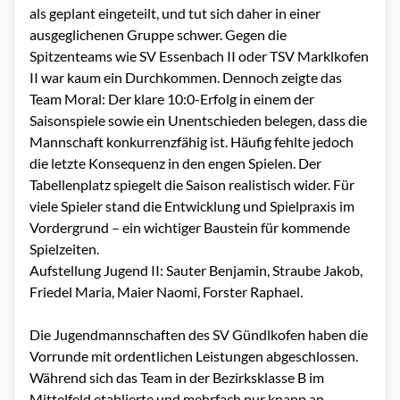
als geplant eingeteilt, und tut sich daher in einer
ausgeglichenen Gruppe schwer. Gegen die
Spitzenteams wie SV Essenbach II oder TSV Marklkofen
II war kaum ein Durchkommen. Dennoch zeigte das
Team Moral: Der klare 10:0-Erfolg in einem der
Saisonspiele sowie ein Unentschieden belegen, dass die
Mannschaft konkurrenzfähig ist. Häufig fehlte jedoch
die letzte Konsequenz in den engen Spielen. Der
Tabellenplatz spiegelt die Saison realistisch wider. Für
viele Spieler stand die Entwicklung und Spielpraxis im
Vordergrund – ein wichtiger Baustein für kommende
Spielzeiten.
Aufstellung Jugend II: Sauter Benjamin, Straube Jakob,
Friedel Maria, Maier Naomi, Forster Raphael.
Die Jugendmannschaften des SV Gündlkofen haben die
Vorrunde mit ordentlichen Leistungen abgeschlossen.
Während sich das Team in der Bezirksklasse B im
Mittelfeld etablierte und mehrfach nur knapp an