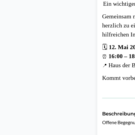
Ein wichtig
Gemeinsam 
herzlich zu 
hilfreichen 
🗓
12. Mai 2
16:00 – 1
⏰
Haus der B
📍
Kommt vorbei
Beschreibun
Offene Begegnun