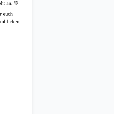
eht an.
💚
r euch
inblicken,