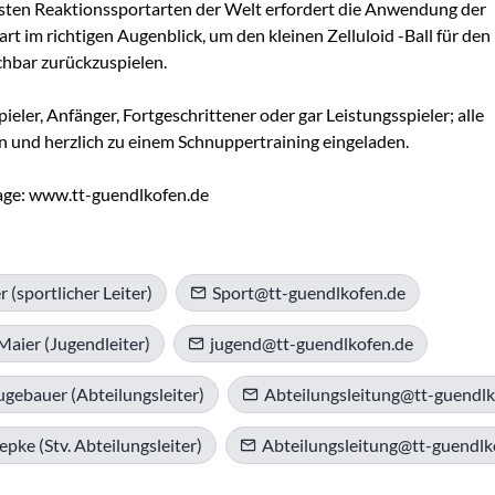
lsten Reaktionssportarten der Welt erfordert die Anwendung der 
art im richtigen Augenblick, um den kleinen Zelluloid -Ball für den 
hbar zurückzuspielen.

eler, Anfänger, Fortgeschrittener oder gar Leistungsspieler; alle 
 und herzlich zu einem Schnuppertraining eingeladen.

ge: www.tt-guendlkofen.de
r (sportlicher Leiter)
Sport@tt-guendlkofen.de
Maier (Jugendleiter)
jugend@tt-guendlkofen.de
ugebauer (Abteilungsleiter)
Abteilungsleitung@tt-guendlk
pke (Stv. Abteilungsleiter)
Abteilungsleitung@tt-guendlk