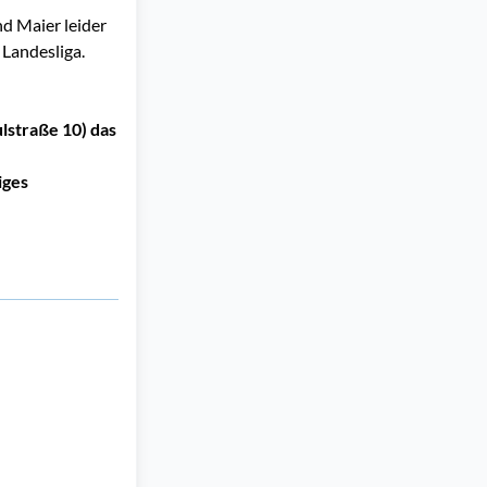
d Maier leider
 Landesliga.
lstraße 10) das
iges