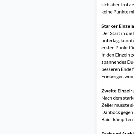
sich aber trotz
keine Punkte m
Starker Einzela
Der Start in die
unterlag, konnt
ersten Punkt fü
In den Einzeln z
spannendes Duel
besseren Ende f
Frieberger, wom
Zweite Einzelr
Nach dem stark
Zeiler musste s
Danböck gegen K
Baier kämpften 
Fazit und Ausbl