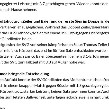
 engagierter Leistung mit 3:7 geschlagen geben. Wieder konnte de
it nach Hause nehmen.
uftakt durch Zeiler und Baier und der erste Sieg im Doppel in 
 Partie verlief ausgeglichen. Während das Doppel Zeiler/Baier klar 
e das Duo Danböck/Maier mit einem 3:2-Erfolg gegen Frieberger/
r Gündlkofen holen.
eigte sich der SVG von seiner kämpferischen Seite: Thomas Zeiler li
l mit Nico Küspert, das erst im fünften Satz entschieden wurde 
ür Zeiler. Auch Enrico Baier überzeugte mit einem 3:1-Erfolg gege
it der SVG zur Halbzeit mit 3:3 auf Augenhöhe war.
unde bringt die Entscheidung
en Auftakt konnte der SV Gündlkofen das Momentum nicht aufrec
ich in einem knappen Match gegen Rössler mit 1:3 geschlagen geb
üspert trotz starker Leistung keinen Satz gewinnen konnte. Auc
bis zum letzten Ballwechsel, unterlagen jedoch jeweils in hart um
ick