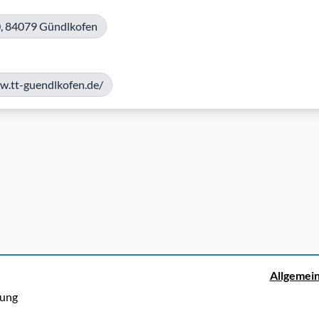
0, 84079 Gündlkofen
w.tt-guendlkofen.de/
Allgemei
rung