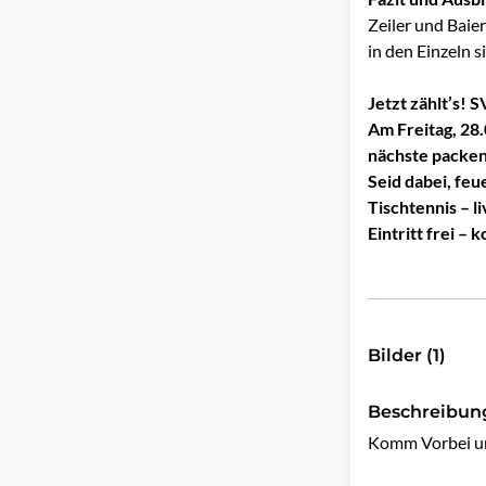
Zeiler und Baie
in den Einzeln s
Jetzt zählt’s! 
Am Freitag, 28.
nächste packen
Seid dabei, fe
Tischtennis – l
Eintritt frei –
Bilder (1)
Beschreibun
Komm Vorbei und