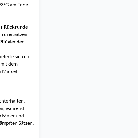
r SVG am Ende
der Rückrunde
in drei Sätzen
Pflügler den
eferte sich ein
– mit dem
n Marcel
hterhalten.
en, während
h Maier und
kämpften Sätzen.