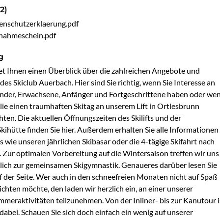
2)
enschutzerklaerung.pdf
nahmeschein.pdf
g
tet Ihnen einen Überblick über die zahlreichen Angebote und 
 des Skiclub Auerbach. Hier sind Sie richtig, wenn Sie Interesse an 
inder, Erwachsene, Anfänger und Fortgeschrittene haben oder wen
lie einen traumhaften Skitag an unserem Lift in Ortlesbrunn 
ten. Die aktuellen Öffnungszeiten des Skilifts und der 
kihütte finden Sie hier. Außerdem erhalten Sie alle Informationen 
s wie unseren jährlichen Skibasar oder die 4-tägige Skifahrt nach 
. Zur optimalen Vorbereitung auf die Wintersaison treffen wir uns 
ich zur gemeinsamen Skigymnastik. Genaueres darüber lesen Sie 
f der Seite. Wer auch in den schneefreien Monaten nicht auf Spaß 
chten möchte, den laden wir herzlich ein, an einer unserer 
eraktivitäten teilzunehmen. Von der Inliner- bis zur Kanutour is
dabei. Schauen Sie sich doch einfach ein wenig auf unserer 