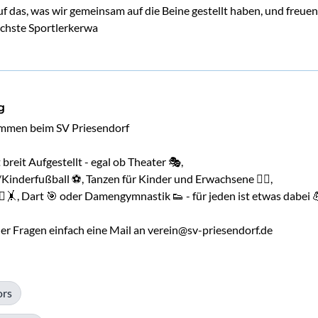
auf das, was wir gemeinsam auf die Beine gestellt haben, und freue
ächste Sportlerkerwa
g
ommen beim SV Priesendorf

 breit Aufgestellt - egal ob Theater 🎭, 
nderfußball ⚽️, Tanzen für Kinder und Erwachsene 👯‍♀️, 
♀️🤸, Dart 🎯 oder Damengymnastik 👟 - für jeden ist etwas dabei 
der Fragen einfach eine Mail an verein@sv-priesendorf.de
ors