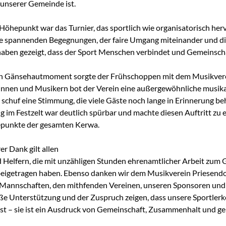
 unserer Gemeinde ist.
Höhepunkt war das Turnier, das sportlich wie organisatorisch he
Die spannenden Begegnungen, der faire Umgang miteinander und d
aben gezeigt, dass der Sport Menschen verbindet und Gemeinschaf
en Gänsehautmoment sorgte der Frühschoppen mit dem Musikvere
innen und Musikern bot der Verein eine außergewöhnliche musika
schuf eine Stimmung, die viele Gäste noch lange in Erinnerung be
g im Festzelt war deutlich spürbar und machte diesen Auftritt zu 
punkte der gesamten Kerwa.
r Dank gilt allen
 Helfern, die mit unzähligen Stunden ehrenamtlicher Arbeit zum 
eigetragen haben. Ebenso danken wir dem Musikverein Priesendo
Mannschaften, den mithfenden Vereinen, unseren Sponsoren und n
ße Unterstützung und der Zuspruch zeigen, dass unsere Sportler
Fest – sie ist ein Ausdruck von Gemeinschaft, Zusammenhalt und ge