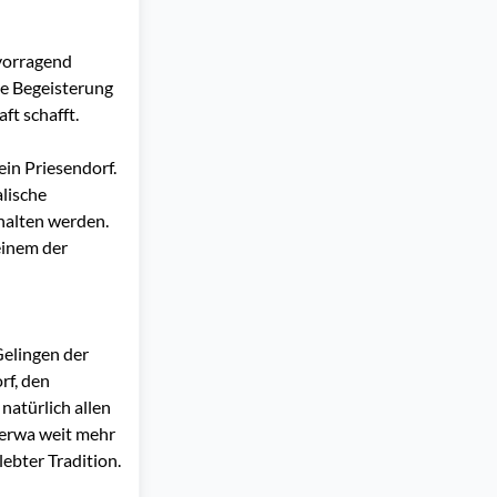
rvorragend
ie Begeisterung
t schafft.
in Priesendorf.
lische
halten werden.
einem der
Gelingen der
rf, den
atürlich allen
kerwa weit mehr
lebter Tradition.