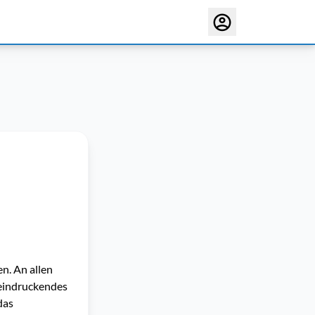
n. An allen
eeindruckendes
das