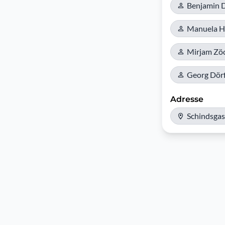
Benjamin 
Manuela H
Mirjam Zöc
Georg Dörf
Adresse
Schindsgas