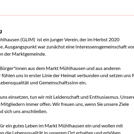
g
hlhausen (GLIM)  ist ein junger Verein, der im Herbst 2020 
e. Ausgangspunkt war zunächst eine Interessensgemeinschaft von
n der Marktgemeinde. 

d Bürger*innen aus dem Markt Mühlhausen und aus anderen 
fühlen uns in erster Linie der Heimat verbunden und setzen uns fü
Lebensqualität und Gemeinschaftssinn ein. 

r uns einsetzen, tun wir mit Leidenschaft und Enthusiasmus. Unsere
 Mitgliedern immer offen. Wir freuen uns, wenn Sie unsere Ziele 
 sich uns anschließen. 

für ein gutes Leben im Markt Mühlhausen ein und wollen mit 
n die Lebensqualität in unserem Ort erhalten und erhöhen.
