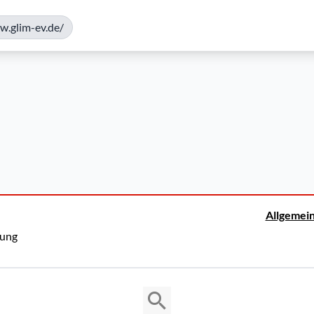
w.glim-ev.de/
Allgemei
rung
Copyright © 2026 Cosmema GmbH