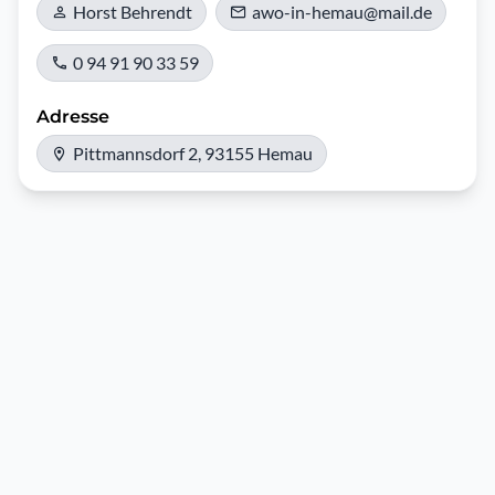
Horst Behrendt
awo-in-hemau@mail.de
0 94 91 90 33 59
Adresse
Pittmannsdorf 2, 93155 Hemau