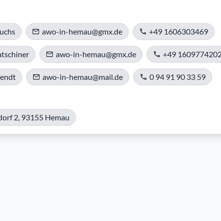
Fuchs
awo-in-hemau@gmx.de
+49 1606303469
tschiner
awo-in-hemau@gmx.de
+49 160977420
rendt
awo-in-hemau@mail.de
0 94 91 90 33 59
dorf 2, 93155 Hemau