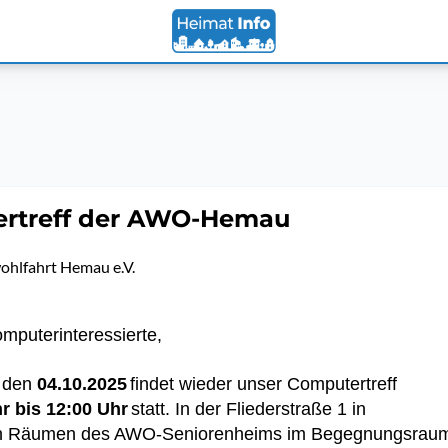
rtreff der AWO-Hemau
ohlfahrt Hemau e.V.
omputerinteressierte,
 den
0
4
.
10
.2
025
findet wieder unser Computertreff
r bis 12:00 Uhr
statt. In der Fliederstraße 1 in
n Räumen des AWO-Seniorenheims im Begegnungsrau