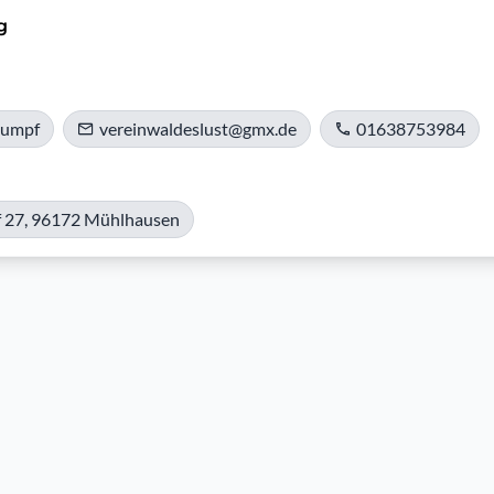
g
tumpf
vereinwaldeslust@gmx.de
01638753984
f 27, 96172 Mühlhausen