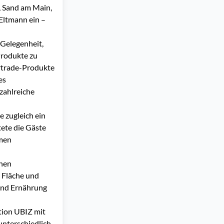
, Sand am Main,
Eltmann ein –
 Gelegenheit,
Produkte zu
irtrade-Produkte
es
zahlreiche
e zugleich ein
ete die Gäste
emen
chen
l Fläche und
und Ernährung
tion UBIZ mit
unterschiedlich