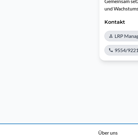
Gemeinsam setze
und Wachstumss
Kontakt
LRP Manage
9554/922
Über uns