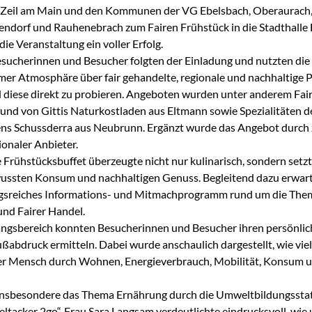
t Zeil am Main und den Kommunen der VG Ebelsbach, Oberaurach
endorf und Rauhenebrach zum Fairen Frühstück in die Stadthalle 
ie Veranstaltung ein voller Erfolg.
sucherinnen und Besucher folgten der Einladung und nutzten die
mer Atmosphäre über fair gehandelte, regionale und nachhaltige 
 diese direkt zu probieren. Angeboten wurden unter anderem Fa
und von Gittis Naturkostladen aus Eltmann sowie Spezialitäten d
ns Schussderra aus Neubrunn. Ergänzt wurde das Angebot durch 
ionaler Anbieter.
e Frühstücksbuffet überzeugte nicht nur kulinarisch, sondern setzt
wussten Konsum und nachhaltigen Genuss. Begleitend dazu erwart
gsreiches Informations- und Mitmachprogramm rund um die Th
und Fairer Handel.
angsbereich konnten Besucherinnen und Besucher ihren persönli
ßabdruck ermitteln. Dabei wurde anschaulich dargestellt, wie vie
er Mensch durch Wohnen, Energieverbrauch, Mobilität, Konsum 
 insbesondere das Thema Ernährung durch die Umweltbildungssta
ltacker 2go“. Frau Sara Langsam verdeutlichte eindrucksvoll, wie 