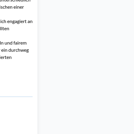
ischen einer
ich engagiert an
llten
ln und fairem
r ein durchweg
ierten