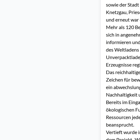
sowie der Stad
Knetzgau, Pries
und erneut war d
Mehr als 120 Be
sich in angeneh
informieren und
des Weltladens 
Unverpacktlade
Erzeugnisse reg
Das reichhaltig
Zeichen für be
ein abwechslun
Nachhaltigkeit 
Bereits im Eing
ökologischen Fu
Ressourcen jed
beansprucht.
Vertieft wurde
dem Projekt „We