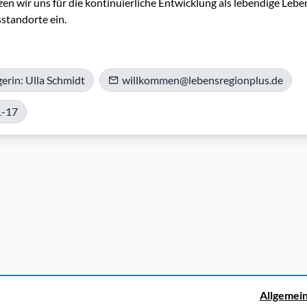
n wir uns für die kontinuierliche Entwicklung als lebendige Leben
tandorte ein.
rin: Ulla Schmidt
willkommen@lebensregionplus.de
1-17
Allgemei