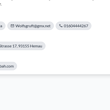
.
ra
Wolfsgruft@gmx.net
01604444267
 Strasse 17, 93155 Hemau
bah.com