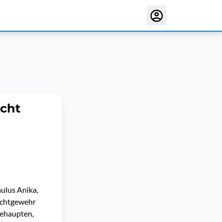
ucht
aulus Anika,
Lichtgewehr
 behaupten,