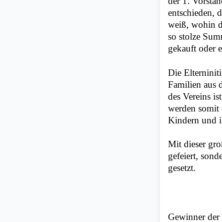
der 1. Vorsta
entschieden, 
weiß, wohin da
so stolze Summ
gekauft oder 
Die Elterninit
Familien aus 
des Vereins i
werden somit 
Kindern und 
Mit dieser gr
gefeiert, sond
gesetzt.
Gewinner der e