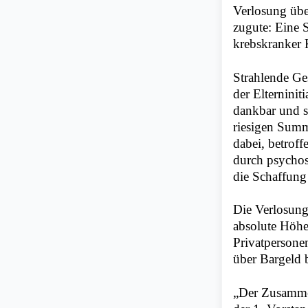
Verlosung übe
zugute: Eine 
krebskranker 
Strahlende Ges
der Elterninit
dankbar und si
riesigen Summ
dabei, betroff
durch psychos
die Schaffung
Die Verlosung
absolute Höhe
Privatpersone
über Bargeld 
„Der Zusammen