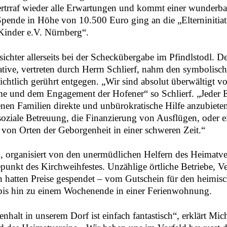
rtrraf wieder alle Erwartungen und kommt einer wunderb
Spende in Höhe von 10.500 Euro ging an die „Elterninitiat
Kinder e.V. Nürnberg“.
ichter allerseits bei der Scheckübergabe im Pfindlstodl. D
iative, vertreten durch Herrn Schlierf, nahm den symbolis
chtlich gerührt entgegen. „Wir sind absolut überwältigt vo
e und dem Engagement der Hofener“ so Schlierf. „Jeder E
enen Familien direkte und unbürokratische Hilfe anzubieten
oziale Betreuung, die Finanzierung von Ausflügen, oder e
 von Orten der Geborgenheit in einer schweren Zeit.“
, organisiert von den unermüdlichen Helfern des Heimatve
punkt des Kirchweihfestes. Unzählige örtliche Betriebe, V
n hatten Preise gespendet – vom Gutschein für den heimis
bis hin zu einem Wochenende in einer Ferienwohnung.
halt in unserem Dorf ist einfach fantastisch“, erklärt Mic