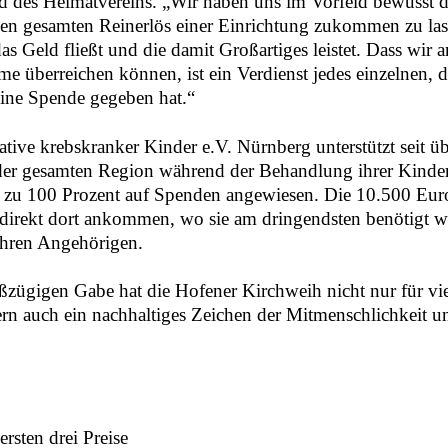
nd des Heimatvereins. „Wir haben uns im Vorfeld bewusst d
den gesamten Reinerlös einer Einrichtung zukommen zu las
s Geld fließt und die damit Großartiges leistet. Dass wir
e überreichen können, ist ein Verdienst jedes einzelnen, d
eine Spende gegeben hat.“
iative krebskranker Kinder e.V. Nürnberg unterstützt seit ü
der gesamten Region während der Behandlung ihrer Kinder
st zu 100 Prozent auf Spenden angewiesen. Die 10.500 Eu
direkt dort ankommen, wo sie am dringendsten benötigt w
ihren Angehörigen.
oßzügigen Gabe hat die Hofener Kirchweih nicht nur für vi
ern auch ein nachhaltiges Zeichen der Mitmenschlichkeit un
rsten drei Preise