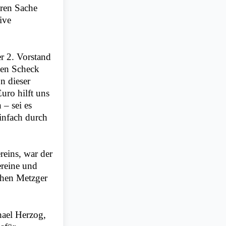
aren Sache
ive
er 2. Vorstand
chen Scheck
n dieser
uro hilft uns
 – sei es
infach durch
reins, war der
ereine und
chen Metzger
hael Herzog,