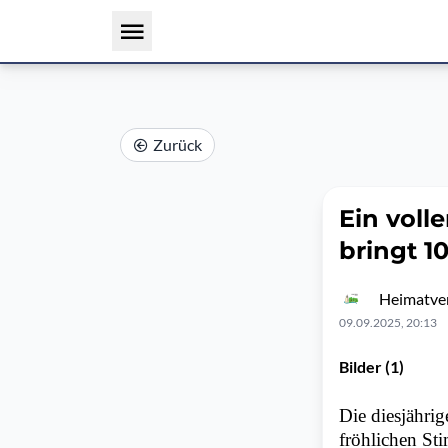
Zurück
Ein voll
bringt 1
Heimatver
09.09.2025, 20:13
Bilder (1)
Die diesjähri
fröhlichen Sti