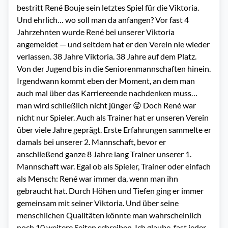
bestritt René Bouje sein letztes Spiel für die Viktoria.
Und ehrlich… wo soll man da anfangen? Vor fast 4
Jahrzehnten wurde René bei unserer Viktoria
angemeldet — und seitdem hat er den Verein nie wieder
verlassen. 38 Jahre Viktoria. 38 Jahre auf dem Platz.
Von der Jugend bis in die Seniorenmannschaften hinein.
Irgendwann kommt eben der Moment, an dem man
auch mal über das Karriereende nachdenken muss…
man wird schließlich nicht jünger 😜 Doch René war
nicht nur Spieler. Auch als Trainer hat er unseren Verein
über viele Jahre geprägt. Erste Erfahrungen sammelte er
damals bei unserer 2. Mannschaft, bevor er
anschließend ganze 8 Jahre lang Trainer unserer 1.
Mannschaft war. Egal ob als Spieler, Trainer oder einfach
als Mensch: René war immer da, wenn man ihn
gebraucht hat. Durch Höhen und Tiefen ging er immer
gemeinsam mit seiner Viktoria. Und über seine
menschlichen Qualitäten könnte man wahrscheinlich
noch 10 weitere Seiten schreiben. Ich glaube, fast jeder