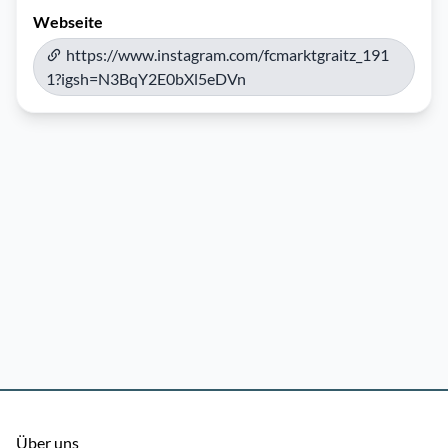
Webseite
https://www.instagram.com/fcmarktgraitz_191
1?igsh=N3BqY2E0bXl5eDVn
Über uns