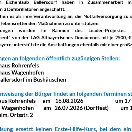
in Eichenlaub Ballersdorf haben in Zusammenarbeit m
 3 Defibrillatoren angeschafft.
hen es als ihre Verantwortung an, die Notfallversorgung zu 
n lebensrettenden Maßnahmen zu unterstützen.
fungen wurden im Rahmen des Leader-Projektes „U
ent“ von der LAG Altbayerisches Donaumoos mit je 2500,-€ 
ayern unterstützte die Anschaffungen ebenfalls mit einer groß
gen an folgenden öffentlich zugängigen Stellen:
haus Rohrenfels
rhaus Wagenhofen
 Ballersdorf im Bushäuschen
inweisung der Bürger findet an folgenden Terminen st
us Rohrenfels
am
16.08.2026
um 17
 + Wagenhofen
am
26.07.2026 (Dorffest)
um 1
im, Ortsstr. 2
sung ersetzt keinen Erste-Hilfe-Kurs, bei dem ein