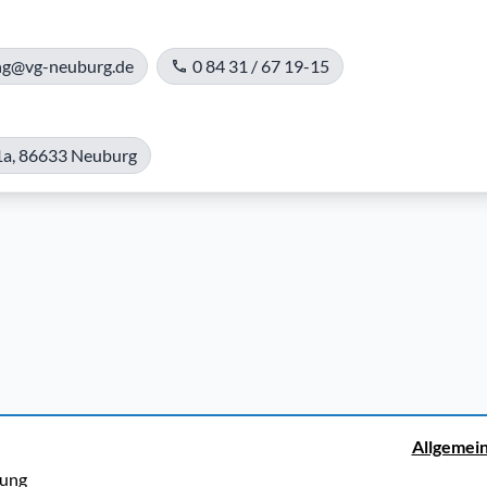
ng@vg-neuburg.de
0 84 31 / 67 19-15
 1a, 86633 Neuburg
Allgemei
rung