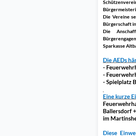
Schützenvere
Bürgermeisterin
Die Vereine se
Bürgerschaft i
Die Anschaf
Bürgerengagem
Sparkasse Altb
Die AEDs hän
- Feuerwehr
- Feuerweh
- Spielplatz
Eine kurze E
Feuerwehrha
Ballersdorf
im Martinshe
Diese Einwei