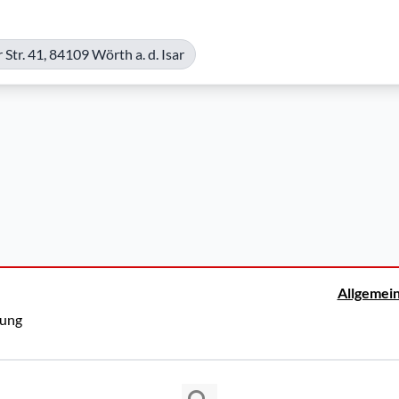
Str. 41, 84109 Wörth a. d. Isar
Allgemei
rung
Copyright © 2026 Cosmema GmbH