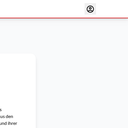
s
aus den
und ihrer