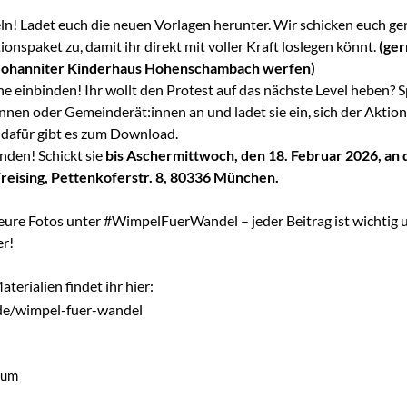
ln!
Ladet euch die neuen Vorlagen herunter. Wir schicken euch ge
onspaket zu, damit ihr direkt mit voller Kraft loslegen könnt.
(ger
 Johanniter Kinderhaus Hohenschambach werfen)
e einbinden!
Ihr wollt den Protest auf das nächste Level heben? 
nnen oder Gemeinderät:innen an und ladet sie ein, sich der Aktio
 dafür gibt es zum Download.
enden!
Schickt sie
bis
Aschermittwoch, den 18. Februar 2026
, an
reising
, Pettenkoferstr. 8, 80336 München.
eure Fotos unter
#WimpelFuerWandel
– jeder Beitrag ist wichtig
er!
aterialien findet ihr hier:
e/wimpel-fuer-wandel
rum