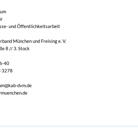
rum
är
sse- und Öffentlichkeitsarbeit
band München und Freising e. V.
e 8 // 3. Stock
16-40
3 3278
trum@kab-dvm.de
muenchen.de