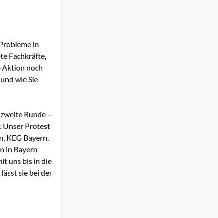
 Probleme in
te Fachkräfte,
e Aktion noch
 und wie Sie
e zweite Runde –
. Unser Protest
n, KEG Bayern,
n in Bayern
 uns bis in die
ässt sie bei der