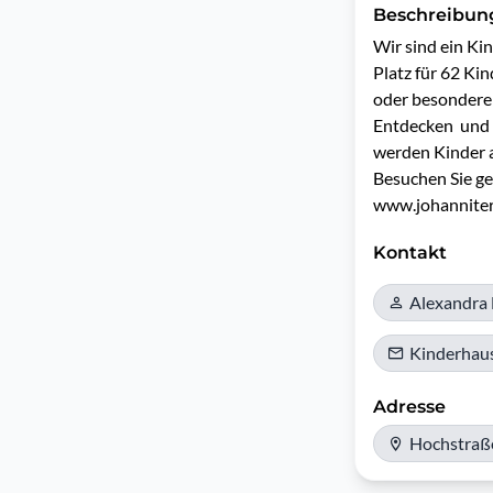
Beschreibun
Wir sind ein K
Platz für 62 Kin
oder besonderem
Entdecken  und 
werden Kinder a
Besuchen Sie gern
www.johannite
Kontakt
Alexandra 
Kinderhau
Adresse
Hochstraß