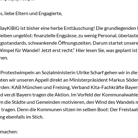
, liebe Eltern und Engagierte,
BayKiBiG ist bisher eine herbe Enttäuschung! Die grundlegenden
eiben ungelöst: finanzielle Engpässe, zu wenig Personal, überlaste
ngsstandards, schwankende Öffnungszeiten. Darum startet unser
Wimpel für Wandel! Jetzt erst recht.“
Hier lesen Sie, was geplant ist
nen.
 Protestwimpeln
an Sozialministerin Ulrike Scharf gehen wir in di
hten wir unseren Appell
direkt an Ministerpräsident Markus Söder
orden: KAB München und Freising, Verband Kita-Fachkräfte Bayer
 ver.di Bayern tragen die Aktion. Im Vorfeld der Kommunalwahle
m die Städte und Gemeinden motivieren, den Wind des Wandels mit
u tragen. Denn die Kommunen sitzen im selben Boot: Der Freistaat l
g ebenfalls im Stich.
tmachen: