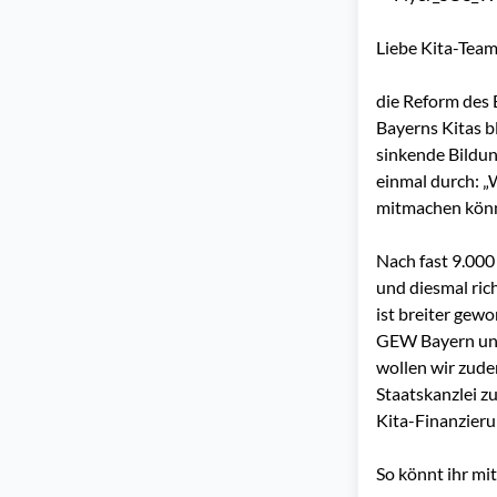
Liebe Kita-Teams
die Reform des 
Bayerns Kitas bl
sinkende Bildu
einmal durch:
„
mitmachen kön
Nach fast
9.000
und diesmal ric
ist breiter gew
GEW Bayern und
wollen wir zude
Staatskanzlei z
Kita-Finanzierun
So könnt ihr mi