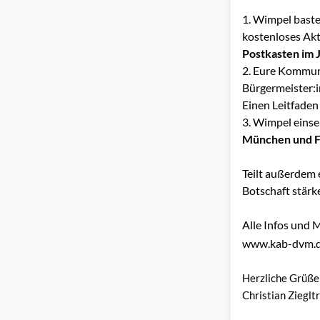
1. Wimpel baste
kostenloses Akti
Postkasten im
2. Eure Kommun
Bürgermeister:i
Einen Leitfaden
3. Wimpel eins
München und F
Teilt außerdem 
Botschaft stärk
Alle Infos und M
www.kab-dvm.d
Herzliche Grüße
Christian Zieglt