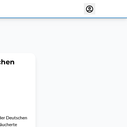
chen
 der Deutschen
räucherte