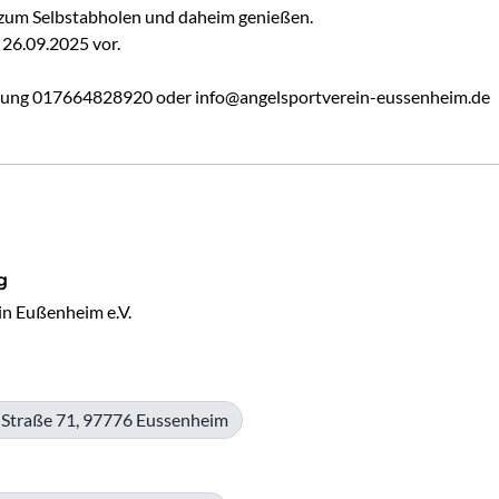
 zum Selbstabholen und daheim genießen.
m 26.09.2025 vor.
Jung 017664828920 oder info@angelsportverein-eussenheim.de
g
n Eußenheim e.V. 
 Straße 71, 97776 Eussenheim