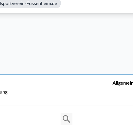
sportverein-Eussenheim.de
Allgemei
rung
Copyright © 2026 Cosmema GmbH