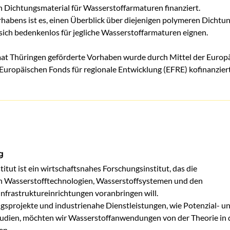
 Dichtungsmaterial für Wasserstoffarmaturen finanziert.
rhabens ist es, einen Überblick über diejenigen polymeren Dichtu
e sich bedenkenlos für jegliche Wasserstoffarmaturen eignen.
aat Thüringen geförderte Vorhaben wurde durch Mittel der Europ
uropäischen Fonds für regionale Entwicklung (EFRE) kofinanziert
g
tut ist ein wirtschaftsnahes Forschungsinstitut, das die 
n Wasserstofftechnologien, Wasserstoffsystemen und den 
nfrastruktureinrichtungen voranbringen will. 

sprojekte und industrienahe Dienstleistungen, wie Potenzial- un
dien, möchten wir Wasserstoffanwendungen von der Theorie in d
en. 