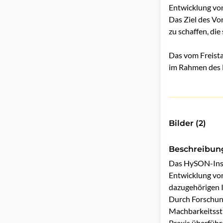
Entwicklung von
Das Ziel des Vo
zu schaffen, di
Das vom Freist
im Rahmen des E
Bilder (2)
Beschreibun
Das HySON-Insti
Entwicklung vo
dazugehörigen I
Durch Forschung
Machbarkeitsstu
Praxis überführ