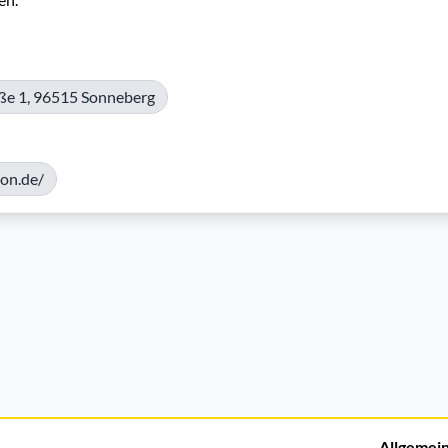
e 1, 96515 Sonneberg
son.de/
Allgemei