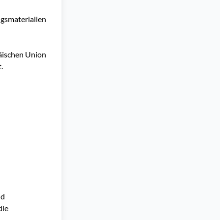
ngsmaterialien
äischen Union
.
d 
ie 