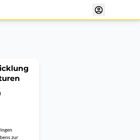
icklung
turen
H
ringen
bens zur