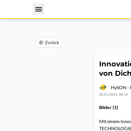
Zurück
Innovati
von Dich
HySON - I
20.01.2025, 08:53
Bilder (1)
Mit einem Inno
TECHNOLOGIE we