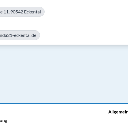
e 11, 90542 Eckental
enda21-eckental.de
Allgemei
rung