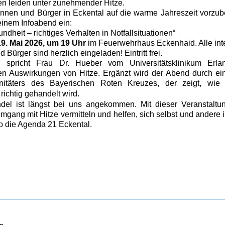
n leiden unter zunehmender Hitze.
nnen und Bürger in Eckental auf die warme Jahreszeit vorzuber
inem Infoabend ein:
ndheit – richtiges Verhalten in Notfallsituationen“
19. Mai 2026, um 19 Uhr
im Feuerwehrhaus Eckenhaid. Alle int
 Bürger sind herzlich eingeladen! Eintritt frei.
n spricht Frau Dr. Hueber vom Universitätsklinikum Erl
en Auswirkungen von Hitze. Ergänzt wird der Abend durch ei
nitäters des Bayerischen Roten Kreuzes, der zeigt, wie 
richtig gehandelt wird.
del ist längst bei uns angekommen. Mit dieser Veranstaltu
mgang mit Hitze vermitteln und helfen, sich selbst und andere 
so die Agenda 21 Eckental.