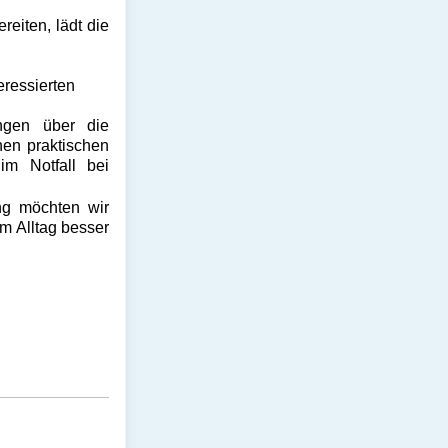
eiten, lädt die
eressierten
angen über die
nen praktischen
im Notfall bei
ng möchten wir
im Alltag besser